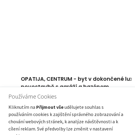
OPATIJA, CENTRUM - byt v dokončené luxusní
novostavbě s garáží a bazénem
Používáme Cookies
Cena
Vzdálenost od moře
719 000 €
50 m
Plocha celkem
Obec, část obce
104 m²
Opatija
Kliknutím na
Přijmout vše
udělujete souhlas s
používáním cookies k zajištění správného zobrazování a
chování webových stránek, k analýze návštěvnosti a k
cílení reklam. Své předvolby lze změnit v nastavení