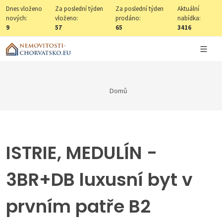
Dnes vloženo
Za poslední týden
Za poslední týden
Aktuální
nových:
vloženo:
prodáno:
nabídka:
9
57
65
3416
Domů
ISTRIE, MEDULÍN -
3BR+DB luxusní byt v
prvním patře B2