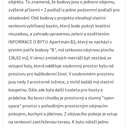
objektu. To znamená, že budovy jsou o jednom objemu,
zvýšené přízemí + 2 podlaží a jedno podzemní podlaží pro
skladování. Obě budovy v projektu obsahují vlastní
venkovní vyhřívaný bazén, který bude pokryt kvalitní
mozaikou, a zahradu upravenou zelení a osvětlením.
INFORMACE O BYTU: Apartmán B2, který se nachází v
prvním patře budovy "B", má celkovou obytnou plochu
136,92 m2; V rámci zmíněných metráží byt sestává ze
vstupní haly, která odděluje soukromý prostor bytu od
prostoru pro každodenní život. V soukromém prostoru
jsou tedy 3 prostorné ložnice, z nichž každá má vlastní
koupelnu. Dále zde byla další toaleta pro hosty a
prádelna. Na konci chodby je prostorný a slunný "open
space" prostor s pohodlným prostorným obývacím
pokojem, kuchyní a jídelnou. Z obývacího pokoje je vstup
na venkovní zastřešenou terasu. K bytu náleží jedno