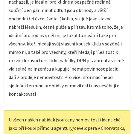
nacházejí, je ideální pro klidné a bezpečné rodinné
soužití. Jen pár minut odtud jsou obchody a větší
obchodní řetězce, škola, školka, stejně jako slavné
nábřeží Medulin, četné pláže a přístav. Kromě toho, že je
ideální pro rodiny s dětmi, je lokalita ideální také pro
všechny, kteří hledají svůj vlastní koutek klidu v sezóně i
mimo ni, a také pro všechny, kteří hledají příležitost k
rozvoji luxusní turistické nabídky. DPH je zahrnuta v ceně
viditelné na inzerátu a kupující nemá povinnost platit
daň z prodeje nemovitosti! Pro více informací nebo
sjednání termínu prohlídky nemovitosti nás neváhejte
kontaktovat!
U všech našich nabídek jsou ceny nemovitostí identické
jako při koupi přímo u agentury/developera v Chorvatsku,