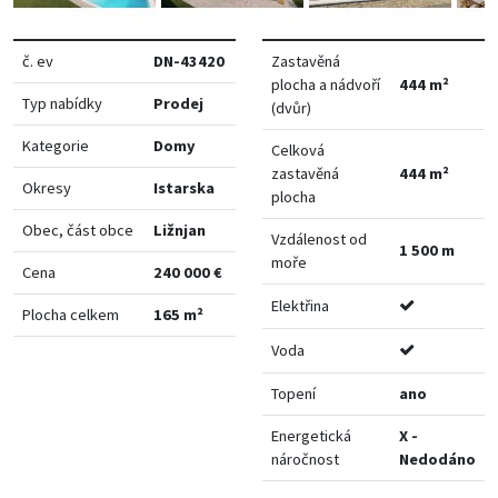
č. ev
DN-43420
Zastavěná
plocha a nádvoří
444 m²
Typ nabídky
Prodej
(dvůr)
Kategorie
Domy
Celková
zastavěná
444 m²
Okresy
Istarska
plocha
Obec, část obce
Ližnjan
Vzdálenost od
1 500 m
moře
Cena
240 000 €
Elektřina
Plocha celkem
165 m²
Voda
Topení
ano
Energetická
X -
náročnost
Nedodáno