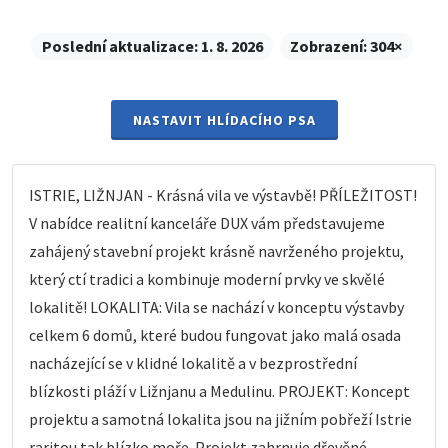
Poslední aktualizace:
1. 8. 2026
Zobrazení:
304×
NASTAVIT HLÍDACÍHO PSA
ISTRIE, LIŽNJAN - Krásná vila ve výstavbě! PŘÍLEŽITOST!
V nabídce realitní kanceláře DUX vám představujeme
zahájený stavební projekt krásně navrženého projektu,
který ctí tradici a kombinuje moderní prvky ve skvělé
lokalitě! LOKALITA: Vila se nachází v konceptu výstavby
celkem 6 domů, které budou fungovat jako malá osada
nacházející se v klidné lokalitě a v bezprostřední
blízkosti pláží v Ližnjanu a Medulinu. PROJEKT: Koncept
projektu a samotná lokalita jsou na jižním pobřeží Istrie
raritou tak blízko moře. Projekt zahrnuje dřevěné