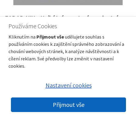
ZADAR, NIN - Unikátní apartmán s vlastním
bazénem! A1
Používáme Cookies
Cena
Vzdálenost od moře
389 000 €
300 m
Kliknutím na
Přijmout vše
udělujete souhlas s
používáním cookies k zajištění správného zobrazování a
Plocha celkem
Obec, část obce
104 m²
Nin
chování webových stránek, k analýze návštěvnosti a k
cílení reklam. Své předvolby lze změnit v nastavení
cookies.
Nastavení cookies
Přijmout vše
© 2026 nemovitosti-chorvatsko.eu |
GDPR
|
Nastavení cookies
|
Partneři:
Immobilien Kroatien DE
|
Immobilien Kroatien AT
|
Parkety
Praha