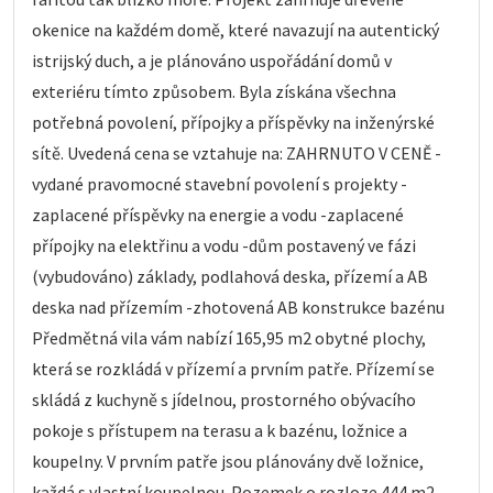
okenice na každém domě, které navazují na autentický
istrijský duch, a je plánováno uspořádání domů v
exteriéru tímto způsobem. Byla získána všechna
potřebná povolení, přípojky a příspěvky na inženýrské
sítě. Uvedená cena se vztahuje na: ZAHRNUTO V CENĚ -
vydané pravomocné stavební povolení s projekty -
zaplacené příspěvky na energie a vodu -zaplacené
přípojky na elektřinu a vodu -dům postavený ve fázi
(vybudováno) základy, podlahová deska, přízemí a AB
deska nad přízemím -zhotovená AB konstrukce bazénu
Předmětná vila vám nabízí 165,95 m2 obytné plochy,
která se rozkládá v přízemí a prvním patře. Přízemí se
skládá z kuchyně s jídelnou, prostorného obývacího
pokoje s přístupem na terasu a k bazénu, ložnice a
koupelny. V prvním patře jsou plánovány dvě ložnice,
každá s vlastní koupelnou. Pozemek o rozloze 444 m2