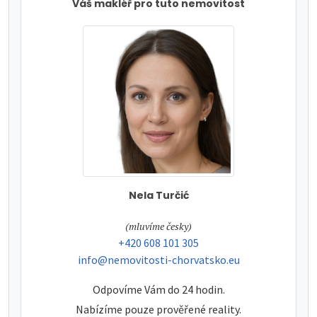
Váš makléř pro tuto nemovitost
Nela Turčić
tel:
(mluvíme česky)
tel:
+420 608 101 305
e-mail:
info@nemovitosti-chorvatsko.eu
Odpovíme Vám do 24 hodin.
Nabízíme pouze prověřené reality.