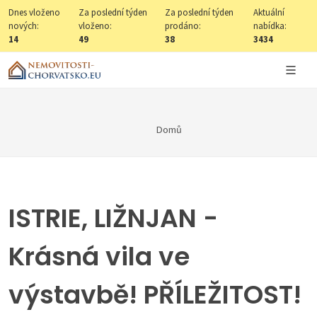
Dnes vloženo
Za poslední týden
Za poslední týden
Aktuální
nových:
vloženo:
prodáno:
nabídka:
14
49
38
3434
Domů
ISTRIE, LIŽNJAN -
Krásná vila ve
výstavbě! PŘÍLEŽITOST!