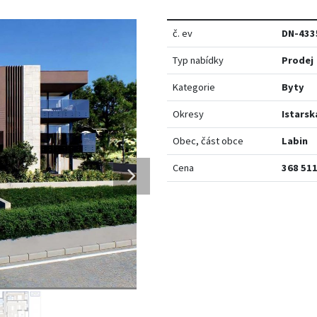
č. ev
DN-433
Typ nabídky
Prodej
Kategorie
Byty
Okresy
Istarsk
Obec, část obce
Labin
Cena
368 511