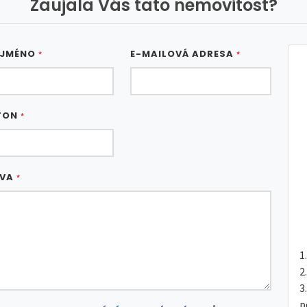
Zaujala Vás tato nemovitost?
 JMÉNO
E-MAILOVÁ ADRESA
*
*
FON
*
ÁVA
*
p