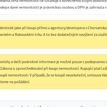
Uvedená cena nemovitosti se vztahuje k konečnému stupni dokonče
rodejce dané nemovitosti je právnickou osobou a DPH je zahrnuta v
dentické jako při koupi přímo u agentury/developera v Chorvatsku, 
eckém a Rakouském trhu. A to bez dodatečných navýšení za služb
í polohy a další podrobné informace je možné pouze s podepsanou
e Zákona o zprostředkování při koupi nemovitostí. Kupující platí z
upě nemovitosti. V případě, že se koupě neuskuteční, smlouva Vás 
leme na požádání.