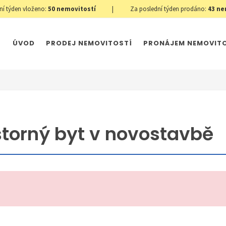
ní týden vloženo:
50
nemovitostí
|
Za poslední týden prodáno:
43
ne
ÚVOD
PRODEJ NEMOVITOSTÍ
PRONÁJEM NEMOVIT
ostorný byt v novostavbě