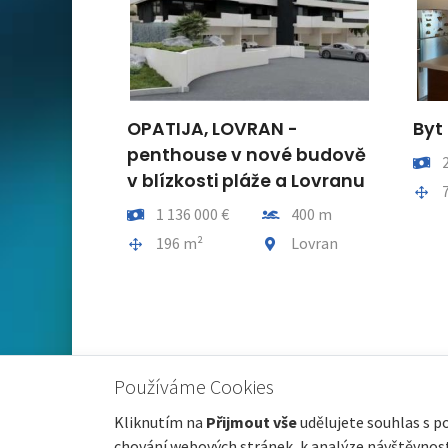
ICE -
OPATIJA, LOVRAN -
Byt 
 se
penthouse v nové budově
Cena
2
v blízkosti pláže a Lovranu
Ploch
7
e!
Cena
Vzdálenost od moře
1 136 000 €
400 m
lenost od moře
Plocha celkem
Obec, část obce
196 m²
Lovran
, část obce
Mošćenička
Draga
Používáme Cookies
Kliknutím na
Přijmout vše
udělujete souhlas s p
chování webových stránek, k analýze návštěvnosti