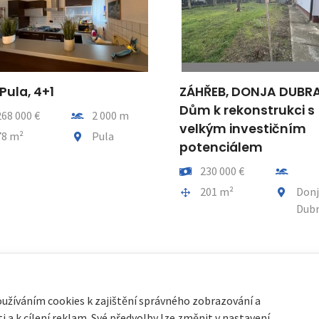
Pula, 4+1
ZÁHŘEB, DONJA DUBRA
Dům k rekonstrukci s
Vzdálenost od moře
68 000 €
2 000 m
velkým investičním
a celkem
Obec, část obce
8 m²
Pula
potenciálem
Cena
Vzdálenos
230 000 €
Plocha celkem
Obec, čás
201 m²
Donj
Dubr
oužíváním cookies k zajištění správného zobrazování a
 a k cílení reklam. Své předvolby lze změnit v nastavení