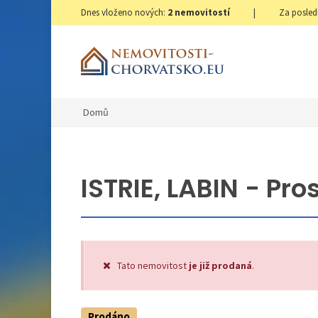
Dnes vloženo nových:
2
nemovitostí
|
Za posled
Domů
ISTRIE, LABIN - Pr
Tato nemovitost
je již prodaná
.
Prodáno