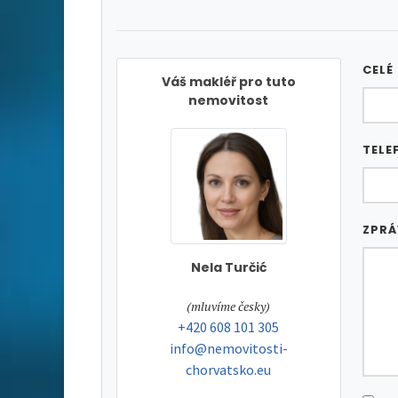
CELÉ
Váš makléř pro tuto
nemovitost
TELE
ZPR
Nela Turčić
tel:
(mluvíme česky)
tel:
+420 608 101 305
e-mail:
info@nemovitosti-
chorvatsko.eu