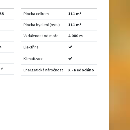
55
Plocha celkem
111 m²
Plocha bydlení (bytu)
111 m²
Vzdálenost od moře
4 000 m
a
Elektřina
Klimatizace
 €
Energetická náročnost
X - Nedodáno