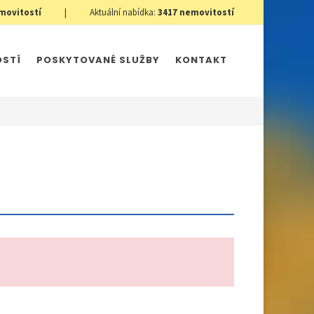
movitostí
|
Aktuální nabídka:
3417
nemovitostí
OSTÍ
POSKYTOVANÉ SLUŽBY
KONTAKT