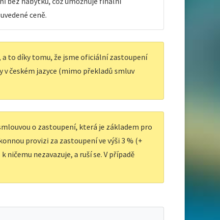
ní bez nábytku, což umožňuje finální
 uvedené ceně.
a to díky tomu, že jsme oficiální zastoupení
y v českém jazyce (mimo překladů smluv
 smlouvou o zastoupení, která je základem pro
ákonnou provizi za zastoupení ve výši 3 % (+
k ničemu nezavazuje, a ruší se. V případě