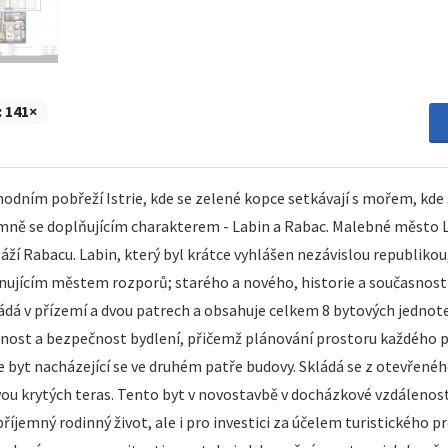
:
141×
odním pobřeží Istrie, kde se zelené kopce setkávají s mořem, kde se
emně se doplňujícím charakterem - Labin a Rabac. Malebné město L
áží Rabacu. Labin, který byl krátce vyhlášen nezávislou republikou
inujícím městem rozporů; starého a nového, historie a současnost
ádá v přízemí a dvou patrech a obsahuje celkem 8 bytových jednotek
nost a bezpečnost bydlení, přičemž plánování prostoru každého pa
e byt nacházející se ve druhém patře budovy. Skládá se z otevřeného
dvou krytých teras. Tento byt v novostavbě v docházkové vzdálenost
o příjemný rodinný život, ale i pro investici za účelem turistickéh