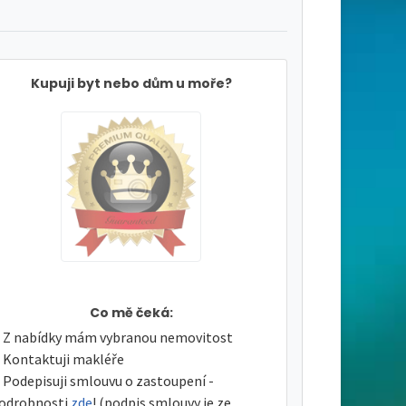
Kupuji byt nebo dům u moře?
Co mě čeká:
Z nabídky mám vybranou nemovitost
Kontaktuji makléře
Podepisuji smlouvu o zastoupení -
odrobnosti
zde
! (podpis smlouvy je ze