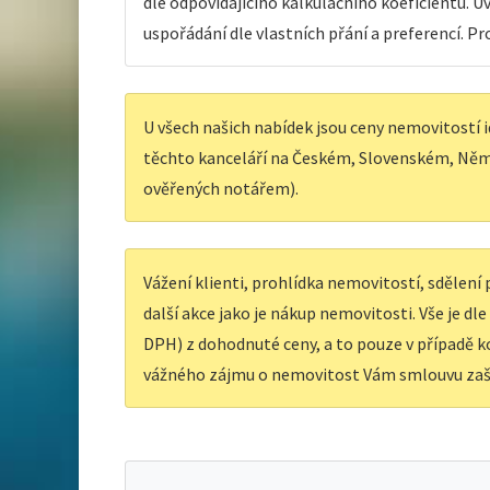
dle odpovídajícího kalkulačního koeficientu. 
uspořádání dle vlastních přání a preferencí. P
U všech našich nabídek jsou ceny nemovitostí i
těchto kanceláří na Českém, Slovenském, Něm
ověřených notářem).
Vážení klienti, prohlídka nemovitostí, sdělen
další akce jako je nákup nemovitosti. Vše je dl
DPH) z dohodnuté ceny, a to pouze v případě ko
vážného zájmu o nemovitost Vám smlouvu zaš