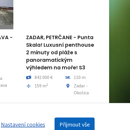
VA -
ZADAR, PETRČANE - Punta
ISTRIE, 
Skala! Luxusní penthouse
pozemek
2 minuty od pláže s
povolení
panoramatickým
bazénem
výhledem na moře! S3
moře a 
t od moře
infrastr
Cena
Vzdálenost od moře
842 000 €
110 m
t obce
a
Cena za m2
361 €/
ava
Plocha celkem
Obec, část obce
159 m²
Zadar -
Okolica
Plocha cel
830 m²
Nastavení cookies
Přijmout vše