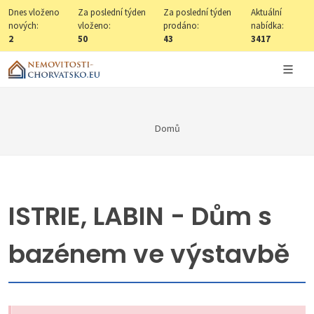
Dnes vloženo
Za poslední týden
Za poslední týden
Aktuální
nových:
vloženo:
prodáno:
nabídka:
2
50
43
3417
Domů
ISTRIE, LABIN - Dům s
bazénem ve výstavbě