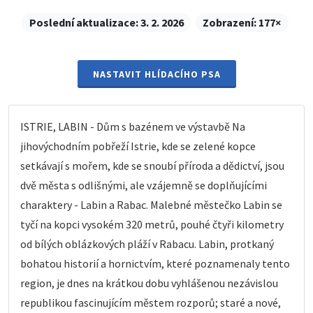
Poslední aktualizace:
3. 2. 2026
Zobrazení:
177×
NASTAVIT HLÍDACÍHO PSA
ISTRIE, LABIN - Dům s bazénem ve výstavbě Na
jihovýchodním pobřeží Istrie, kde se zelené kopce
setkávají s mořem, kde se snoubí příroda a dědictví, jsou
dvě města s odlišnými, ale vzájemně se doplňujícími
charaktery - Labin a Rabac. Malebné městečko Labin se
tyčí na kopci vysokém 320 metrů, pouhé čtyři kilometry
od bílých oblázkových pláží v Rabacu. Labin, protkaný
bohatou historií a hornictvím, které poznamenaly tento
region, je dnes na krátkou dobu vyhlášenou nezávislou
republikou fascinujícím městem rozporů; staré a nové,