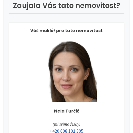
Zaujala Vás tato nemovitost?
Váš makléř pro tuto nemovitost
Nela Turčić
tel:
(mluvíme česky)
tel:
+420 608 101 305