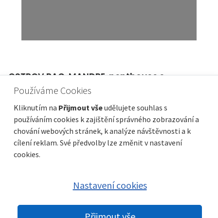
ZADAR, SUKOŠAN - Luxusní vila v první řadě k
moři! B.
Používáme Cookies
Cena
Vzdálenost od moře
1 850 000 €
10 m
Kliknutím na
Přijmout vše
udělujete souhlas s
Plocha celkem
Obec, část obce
174 m²
Sukošan
používáním cookies k zajištění správného zobrazování a
chování webových stránek, k analýze návštěvnosti a k
cílení reklam. Své předvolby lze změnit v nastavení
cookies.
Nastavení cookies
Přijmout vše