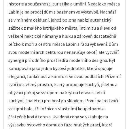
historie a současnost, turistika a umění. Nedaleko města
Labin je na prodej dům s bazénem ve výstavbě. Nachází
se v mírném osídlení, jehož poloha nabízí autentický
zážitek z malého istrijského města, intimitu a úlevu od
veškeré hektické námahy a hluku a zároveň dostatečně
blízko k moři a centru města Labin s řadu vybavení. Dům
svou moderní architekturou nenarušuje okolí, ale vytváří
synergii přírodního prostředí a moderního designu. Byl
koncipován jako jedna bytová jednotka, která spojuje
eleganci, funkčnost a komfort ve dvou podlažích. Přízemí
tvoří otevřený prostor, který propojuje kuchyň, jídelnu a
obývací pokoj se vstupem na krytou terasu s letní
kuchyní, toaletou pro hosty a skladem. První patro tvoří
vstupní hala, tři ložnice s vlastními koupelnami a
částečně krytá terasa. Uvedená cena se vztahuje na
výstavbu bytového domu do fáze hrubých prací, které