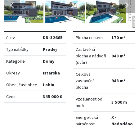
č. ev
DN-32665
Plocha celkem
170 m²
Typ nabídky
Prodej
Zastavěná
plocha a nádvoří
948 m²
Kategorie
Domy
(dvůr)
Okresy
Istarska
Celková
zastavěná
948 m²
Obec, část obce
Labin
plocha
Cena
345 000 €
Vzdálenost od
3 500 m
moře
Energetická
X -
náročnost
Nedodáno