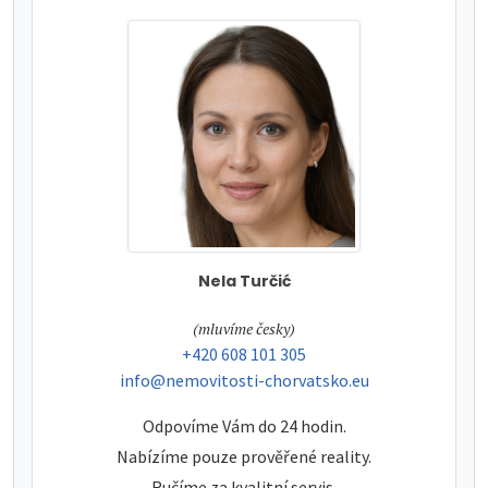
Nela Turčić
tel:
(mluvíme česky)
tel:
+420 608 101 305
e-mail:
info@nemovitosti-chorvatsko.eu
Odpovíme Vám do 24 hodin.
Nabízíme pouze prověřené reality.
Ručíme za kvalitní servis.