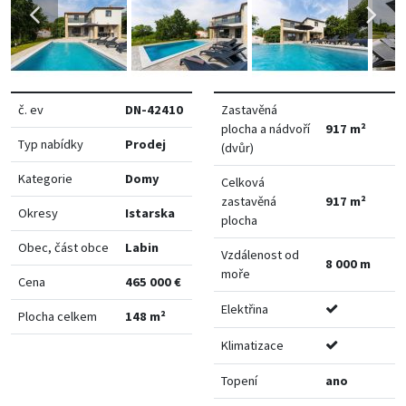
č. ev
DN-42410
Zastavěná
plocha a nádvoří
917 m²
Typ nabídky
Prodej
(dvůr)
Kategorie
Domy
Celková
zastavěná
917 m²
Okresy
Istarska
plocha
Obec, část obce
Labin
Vzdálenost od
8 000 m
moře
Cena
465 000 €
Elektřina
Plocha celkem
148 m²
Klimatizace
Topení
ano