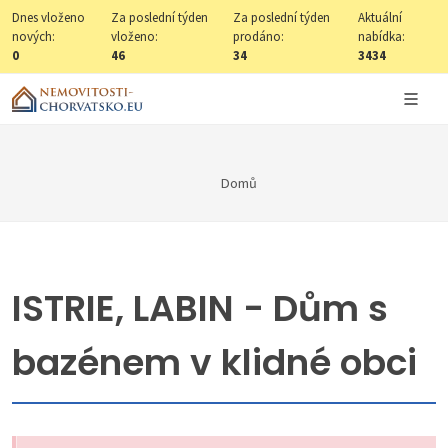
Dnes vloženo
Za poslední týden
Za poslední týden
Aktuální
nových:
vloženo:
prodáno:
nabídka:
0
46
34
3434
Domů
ISTRIE, LABIN - Dům s
bazénem v klidné obci