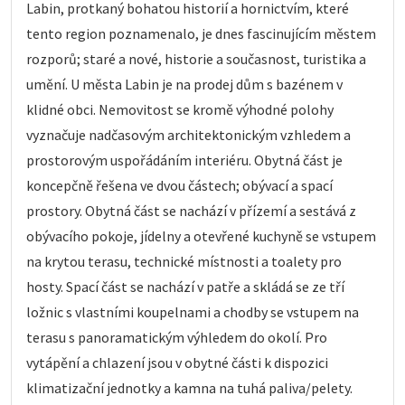
Labin, protkaný bohatou historií a hornictvím, které
tento region poznamenalo, je dnes fascinujícím městem
rozporů; staré a nové, historie a současnost, turistika a
umění. U města Labin je na prodej dům s bazénem v
klidné obci. Nemovitost se kromě výhodné polohy
vyznačuje nadčasovým architektonickým vzhledem a
prostorovým uspořádáním interiéru. Obytná část je
koncepčně řešena ve dvou částech; obývací a spací
prostory. Obytná část se nachází v přízemí a sestává z
obývacího pokoje, jídelny a otevřené kuchyně se vstupem
na krytou terasu, technické místnosti a toalety pro
hosty. Spací část se nachází v patře a skládá se ze tří
ložnic s vlastními koupelnami a chodby se vstupem na
terasu s panoramatickým výhledem do okolí. Pro
vytápění a chlazení jsou v obytné části k dispozici
klimatizační jednotky a kamna na tuhá paliva/pelety.