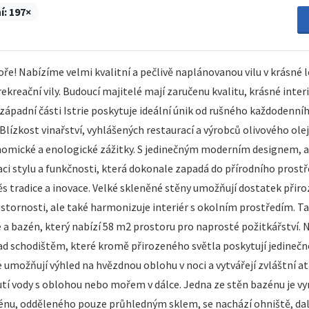
í:
197×
e! Nabízíme velmi kvalitní a pečlivě naplánovanou vilu v krásné lo
kreační vily. Budoucí majitelé mají zaručenu kvalitu, krásné inter
cké západní části Istrie poskytuje ideální únik od rušného každodenn
lízkost vinařství, vyhlášených restaurací a výrobců olivového oleje
tronomické a enologické zážitky. S jedinečným moderním designem,
i stylu a funkčnosti, která dokonale zapadá do přírodního prostřed
ěs tradice a inovace. Velké skleněné stěny umožňují dostatek přir
ostornosti, ale také harmonizuje interiér s okolním prostředím. Ta
e a bazén, který nabízí 58 m2 prostoru pro naprosté požitkářstv
nad schodištěm, které kromě přirozeného světla poskytují jedinečn
e umožňují výhled na hvězdnou oblohu v noci a vytvářejí zvláštní 
nutí vody s oblohou nebo mořem v dálce. Jedna ze stěn bazénu je vy
énu, odděleného pouze průhledným sklem, se nachází ohniště, další