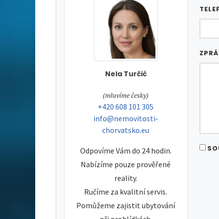
TELE
ZPR
Nela Turčić
tel:
(mluvíme česky)
tel:
+420 608 101 305
e-mail:
info@nemovitosti-
chorvatsko.eu
SO
Odpovíme Vám do 24 hodin.
Nabízíme pouze prověřené
reality.
Ručíme za kvalitní servis.
Pomůžeme zajistit ubytování