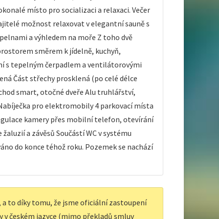
konalé místo pro socializaci a relaxaci. Večer
ajitelé možnost relaxovat v elegantní sauně s
koupelnami a výhledem na moře Z toho dvě
prostorem směrem k jídelně, kuchyň,
ení s tepelným čerpadlem a ventilátorovými
ená Část střechy prosklená (po celé délce
chod smart, otočné dveře Alu truhlářství,
abíječka pro elektromobily 4 parkovací místa
ulace kamery přes mobilní telefon, otevírání
e žaluzií a závěsů Součástí WC v systému
ováno do konce téhož roku. Pozemek se nachází
a to díky tomu, že jsme oficiální zastoupení
y v českém jazyce (mimo překladů smluv