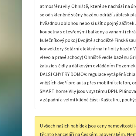
atmosféru vily. Ohniště, které se nachází na ú
se od skleněné stěny bazénu odráží záblesk pl
hvězdnou oblohou nebo si užít opojný zážitek z
koupelny s otevřenými balkony a vanami (chrá
kulečníkový pokoj Dvojité schodiště Finská sa
konvektory Solární elektrárna Infinity bazén 
vlevo a pravé schody) Ohniště vedle bazénu Gri
žaluzie s čidly a dálkovým ovládáním Pozemek
DALŠÍ CHYTRÝ DOMOV: regulace vytápění/chlaze
vnějších dveří pro auta přes mobilní telefon, 
SMART home Vily jsou v systému DPH. Plánovan
v západní a velmi klidné části Kašteliru, pouh
U všech našich nabídek jsou ceny nemovitostí i
těchto kanceláří na Českém, Slovenském, Něm