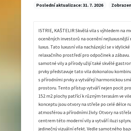
Poslední aktualizace:
31. 7. 2026
Zobrazen
ISTRIE, KAŠTELIR Skvělá vila s výhledem na moř
oceněných investorů na ocenění nejluxusnější re
luxus. Tato luxusní vila nacházející se v idyli
relaxačního prostředí pro odpočinek a zábavu. B
samotné vily a přírody užijí také skvělé gas
prvky představuje tato vila dokonalou kombinac
s přírodními prvky a vytvářejí harmonickou sm
prostoru. Tento přístup vytváří nejen pocit pr
152 m2 plochy patřící k různým terasám ve vil
konceptu jsou otvory na střeše po celé délce 
atmosférou a přírodními živly. Otvory na střeš
centrem této moderní vily a vytváří iluzi sply
jedinečný vizuální efekt. Vedle samotného baz