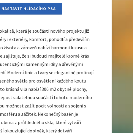
NASTAVIT HLÍDACÍHO PSA
kalitě, která je součástí nového projektu již
iéry i exteriéry, komfort, pohodlí a především
ího života a zároveň nabízí harmonii luxusu a
 zajišťuje, že si budoucí majitelé kromě krás
 autentickými kamennými díly a dřevěnými
í. Moderní linie a tvary se elegantně prolínají
ozeného světla pro osvětlení každého koutu
to krásná vila nabízí 306 m2 obytné plochy,
í. Nepostradatelnou součástí tohoto moderního
ou možnost zažít pocit volnosti a spojení s
atmosféru a zážitek. Nekonečný bazén je
robena z průhledného skla, které vytváří
 okouzlující doplněk, který dotváří