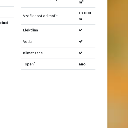
m²
13 000
Vzdálenost od moře
m
binci
Elektřina
Voda
Klimatizace
Topení
ano