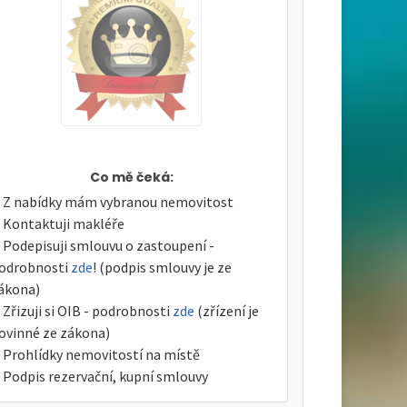
Co mě čeká:
Z nabídky mám vybranou nemovitost
Kontaktuji makléře
Podepisuji smlouvu o zastoupení -
odrobnosti
zde
! (podpis smlouvy je ze
ákona)
Zřizuji si OIB - podrobnosti
zde
(zřízení je
ovinné ze zákona)
Prohlídky nemovitostí na místě
Podpis rezervační, kupní smlouvy