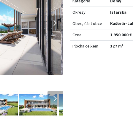
Kategorie
Domy
Okresy
Istarska
Obec, část obce
Kaštelir-La
Cena
1 950 000 €
Plocha celkem
327 m²