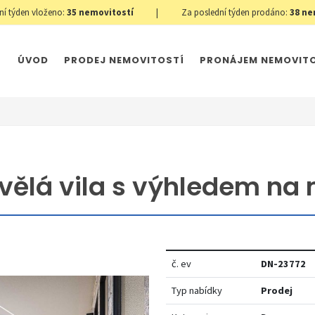
ní týden vloženo:
35
nemovitostí
|
Za poslední týden prodáno:
38
ne
ÚVOD
PRODEJ NEMOVITOSTÍ
PRONÁJEM NEMOVIT
kvělá vila s výhledem na
č. ev
DN-23772
Typ nabídky
Prodej