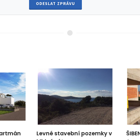
ODESLAT ZPRÁVU
é stavební pozemky v
ŠIBENIK, VODICE -