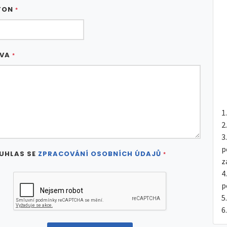
FON
*
ÁVA
*
p
UHLAS SE
ZPRACOVÁNÍ OSOBNÍCH ÚDAJŮ
*
z
p