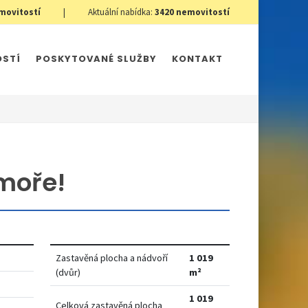
movitostí
|
Aktuální nabídka:
3420
nemovitostí
OSTÍ
POSKYTOVANÉ SLUŽBY
KONTAKT
 moře!
Zastavěná plocha a nádvoří
1 019
(dvůr)
m²
1 019
Celková zastavěná plocha