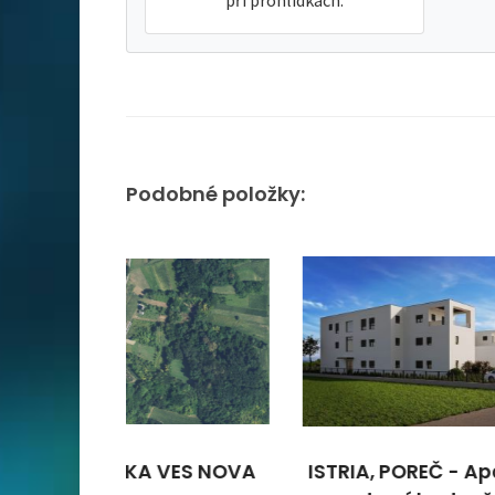
při prohlídkách.
Podobné položky:
VES NOVA
ISTRIA, POREČ - Apartmán
Levn