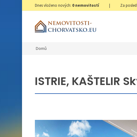
Dnes vloženo nových:
0
nemovitostí
|
Za posled
Domů
ISTRIE, KAŠTELIR S