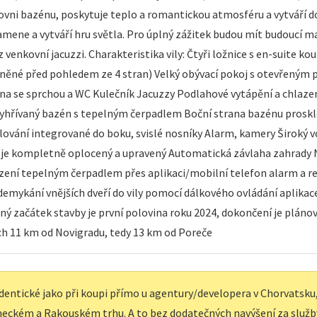
rovni bazénu, poskytuje teplo a romantickou atmosféru a vytváří do
amene a vytváří hru světla. Pro úplný zážitek budou mít budoucí m
 venkovní jacuzzi. Charakteristika vily: Čtyři ložnice s en-suite 
něné před pohledem ze 4 stran) Velký obývací pokoj s otevřeným 
una se sprchou a WC Kulečník Jacuzzy Podlahové vytápění a chlaz
Vyhřívaný bazén s tepelným čerpadlem Boční strana bazénu proskl
lování integrované do boku, svislé nosníky Alarm, kamery Široký v
 je kompletně oplocený a upravený Automatická závlaha zahrady N
ní tepelným čerpadlem přes aplikaci/mobilní telefon alarm a reg
odemykání vnějších dveří do vily pomocí dálkového ovládání aplikac
ý začátek stavby je první polovina roku 2024, dokončení je plán
ých 11 km od Novigradu, tedy 13 km od Poreče
dentické jako při koupi přímo u agentury/developera v Chorvatsku, 
eckém a Rakouském trhu. A to bez dodatečných navýšení za služb