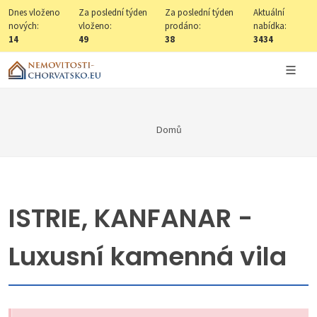
Dnes vloženo
Za poslední týden
Za poslední týden
Aktuální
nových:
vloženo:
prodáno:
nabídka:
14
49
38
3434
Domů
ISTRIE, KANFANAR -
Luxusní kamenná vila