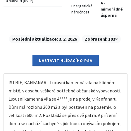
a nádvoří (dvůr)
A -
Energetická
mimořádně
náročnost
úsporná
Poslední aktualizace:
3. 2. 2026
Zobrazení:
193×
NASTAVIT HLÍDACÍHO PSA
ISTRIE, KANFANAR - Luxusní kamenná vila na klidném
místě, v dosahu veškeré potřebné občanské vybavenosti.
Luxusní kamenná vila se 4**** je na prodej v Kanfanaru.
Dům má rozlohu 200 m2 a byl postaven na pozemku o
velikosti 600 m2. Rozkládá se přes dvě patra. V přízemí
domu se nachází kuchyně s jídelnou a obývacím pokojem,