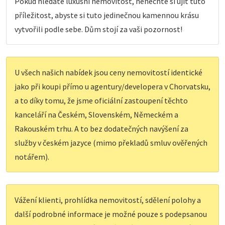
Pokud hledáte luxusní nemovitost, nenechte si ujít tuto
příležitost, abyste si tuto jedinečnou kamennou krásu
vytvořili podle sebe. Dům stojí za vaši pozornost!
U všech našich nabídek jsou ceny nemovitostí identické
jako při koupi přímo u agentury/developera v Chorvatsku,
a to díky tomu, že jsme oficiální zastoupení těchto
kanceláří na Českém, Slovenském, Německém a
Rakouském trhu. A to bez dodatečných navýšení za
služby v českém jazyce (mimo překladů smluv ověřených
notářem).
Vážení klienti, prohlídka nemovitostí, sdělení polohy a
další podrobné informace je možné pouze s podepsanou