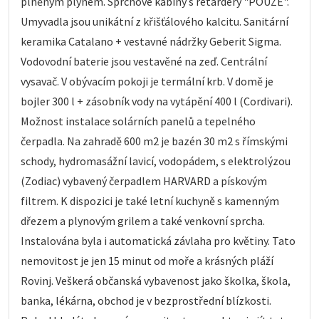
plněným plynem. Sprchové kabiny s retardéry "POUZE".
Umyvadla jsou unikátní z křišťálového kalcitu. Sanitární
keramika Catalano + vestavné nádržky Geberit Sigma.
Vodovodní baterie jsou vestavěné na zeď. Centrální
vysavač. V obývacím pokoji je termální krb. V domě je
bojler 300 l + zásobník vody na vytápění 400 l (Cordivari).
Možnost instalace solárních panelů a tepelného
čerpadla. Na zahradě 600 m2 je bazén 30 m2 s římskými
schody, hydromasážní lavicí, vodopádem, s elektrolýzou
(Zodiac) vybavený čerpadlem HARVARD a pískovým
filtrem. K dispozici je také letní kuchyně s kamenným
dřezem a plynovým grilem a také venkovní sprcha.
Instalována byla i automatická závlaha pro květiny. Tato
nemovitost je jen 15 minut od moře a krásných pláží
Rovinj. Veškerá občanská vybavenost jako školka, škola,
banka, lékárna, obchod je v bezprostřední blízkosti.