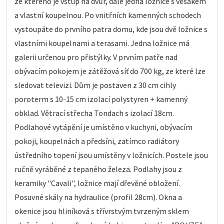
ze kterého je vstup na dvůr, dále jedna ložnice s věšákem
a vlastní koupelnou. Po vnitřních kamenných schodech
vystoupáte do prvního patra domu, kde jsou dvě ložnice s
vlastními koupelnami a terasami. Jedna ložnice má
galerii určenou pro přistýlky. V prvním patře nad
obývacím pokojem je zátěžová síť do 700 kg, ze které lze
sledovat televizi. Dům je postaven z 30 cm cihly
poroterm s 10-15 cm izolací polystyren + kamenný
obklad. Větrací střecha Tondach s izolací 18cm.
Podlahové vytápění je umístěno v kuchyni, obývacím
pokoji, koupelnách a předsíni, zatímco radiátory
ústředního topení jsou umístěny v ložnicích. Postele jsou
ručně vyráběné z tepaného železa. Podlahy jsou z
keramiky "Cavali", ložnice mají dřevěné obložení.
Posuvné skály na hydraulice (profil 28cm). Okna a
okenice jsou hliníková s třívrstvým tvrzeným sklem