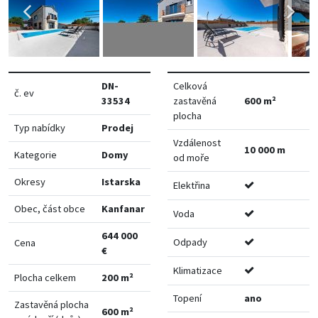
DN-
Celková
č. ev
33534
zastavěná
600 m²
plocha
Typ nabídky
Prodej
Vzdálenost
10 000 m
Kategorie
Domy
od moře
Okresy
Istarska
Elektřina
Obec, část obce
Kanfanar
Voda
644 000
Odpady
Cena
€
Klimatizace
Plocha celkem
200 m²
Topení
ano
Zastavěná plocha
600 m²