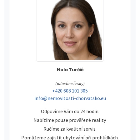
Nela Turčić
tel:
(mluvíme česky)
tel:
+420 608 101 305
e-mail:
info@nemovitosti-chorvatsko.eu
Odpovíme Vám do 24 hodin.
Nabízíme pouze prověřené reality.
Ručíme za kvalitní servis.
Pomůžeme zajistit ubytování při prohlídkách.