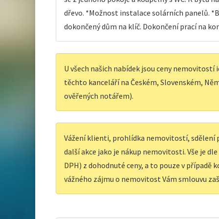
dřevo. *Možnost instalace solárních panelů. 
dokončený dům na klíč. Dokončení prací na kon
U všech našich nabídek jsou ceny nemovitostí i
těchto kanceláří na Českém, Slovenském, Něm
ověřených notářem).
Vážení klienti, prohlídka nemovitostí, sdělen
další akce jako je nákup nemovitosti. Vše je dl
DPH) z dohodnuté ceny, a to pouze v případě ko
vážného zájmu o nemovitost Vám smlouvu zaš