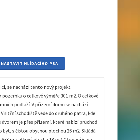
NASTAVIT HLÍDACÍHO PSA
ci, se nachází tento nový projekt
pozemku o celkové výměře 301 m2. O celkové
zemních podlaží: V přízemí domu se nachází
. Vnitřní schodiště vede do druhého patra, kde
s dvorem je přes přízemí, které nabízí průchod
 byt, s čistou obytnou plochou 26 m2. Skládá
 6x3 m, celková plocha 18 m2. *Topení je na