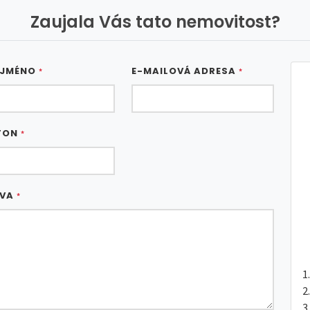
Zaujala Vás tato nemovitost?
 JMÉNO
E-MAILOVÁ ADRESA
*
*
FON
*
ÁVA
*