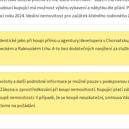
*Budoucí kupující má možnost výběru vybavení a nábytku dle přání
ci roku 2024. Ideální nemovitost pro začátek klidného rodinného 
dentické jako při koupi přímo u agentury/developera v Chorvatsku, 
eckém a Rakouském trhu. A to bez dodatečných navýšení za služb
í polohy a další podrobné informace je možné pouze s podepsanou
e Zákona o zprostředkování při koupi nemovitostí. Kupující platí z
upě nemovitosti. V případě, že se koupě neuskuteční, smlouva Vás 
leme na požádání.