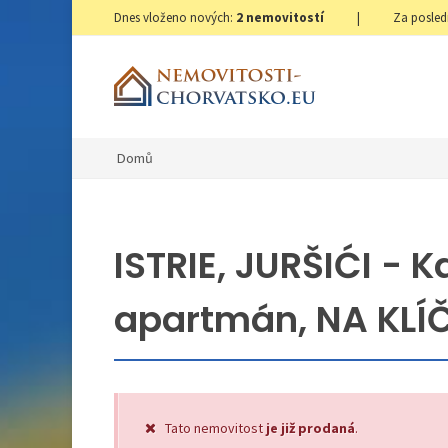
Dnes vloženo nových:
2
nemovitostí
|
Za posled
Domů
ISTRIE, JURŠIĆI -
apartmán, NA KLÍ
Tato nemovitost
je již prodaná
.