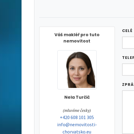
CELÉ
Váš makléř pro tuto
nemovitost
TELE
ZPR
Nela Turčić
tel:
(mluvíme česky)
tel:
+420 608 101 305
e-mail:
info@nemovitosti-
chorvatsko.eu