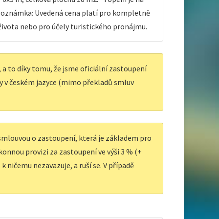
. Poznámka: Uvedená cena platí pro kompletně
života nebo pro účely turistického pronájmu.
a to díky tomu, že jsme oficiální zastoupení
y v českém jazyce (mimo překladů smluv
 smlouvou o zastoupení, která je základem pro
ákonnou provizi za zastoupení ve výši 3 % (+
k ničemu nezavazuje, a ruší se. V případě