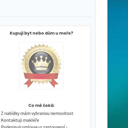
Kupuji byt nebo dům u moře?
Co mě čeká:
Z nabídky mám vybranou nemovitost
Kontaktuji makléře
Podepisuji smlouvu o zastoupení -