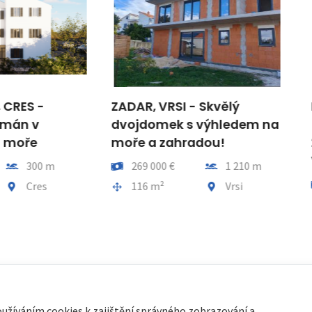
R, VRSI - Skvělý
RIJEKA, VIŠKOVO - byt 
domek s výhledem na
(67 m2) V NOVOSTAV
 a zahradou!
2+1, MĚSTSKÁ BUDOVA
VIŠKOVO! PŘÍLEŽITOST
Vzdálenost od moře
69 000 €
1 210 m
Cena
Vzdálenos
216 000 €
a celkem
Obec, část obce
16 m²
Vrsi
Plocha celkem
Obec, čás
67 m²
Viško
oužíváním cookies k zajištění správného zobrazování a