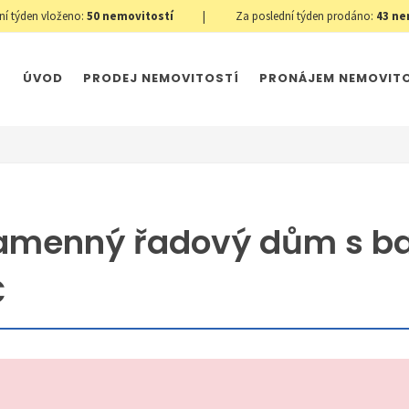
ní týden vloženo:
50
nemovitostí
|
Za poslední týden prodáno:
43
ne
ÚVOD
PRODEJ NEMOVITOSTÍ
PRONÁJEM NEMOVIT
 Kamenný řadový dům s 
Č