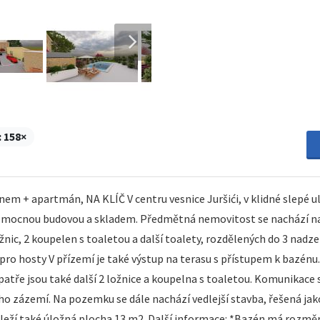
:
158×
 + apartmán, NA KLÍČ V centru vesnice Juršići, v klidné slepé uli
ocnou budovou a skladem. Předmětná nemovitost se nachází na 
žnic, 2 koupelen s toaletou a další toalety, rozdělených do 3 nad
 pro hosty V přízemí je také výstup na terasu s přístupem k bazénu
 patře jsou také další 2 ložnice a koupelna s toaletou. Komunikace 
o zázemí. Na pozemku se dále nachází vedlejší stavba, řešená jako
áleží také úložná plocha 13 m2. Další informace: *Bazén má rozměr