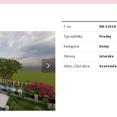
č. ev
DN-32310
Typ nabídky
Prodej
Kategorie
Domy
Okresy
Istarska
Obec, část obce
Svetvinče