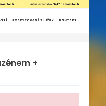
movitostí
|
Aktuální nabídka:
3417
nemovitostí
OSTÍ
POSKYTOVANÉ SLUŽBY
KONTAKT
bazénem +