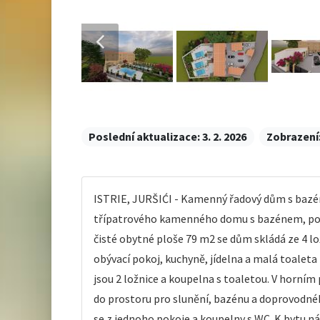
Poslední aktualizace:
3. 2. 2026
Zobrazení
ISTRIE, JURŠIĆI - Kamenný řadový dům s bazénem
třípatrového kamenného domu s bazénem, pom
čisté obytné ploše 79 m2 se dům skládá ze 4 lo
obývací pokoj, kuchyně, jídelna a malá toaleta
jsou 2 ložnice a koupelna s toaletou. V horním
do prostoru pro slunění, bazénu a doprovodnéh
se z jednoho pokoje a koupelny s WC. K bytu n