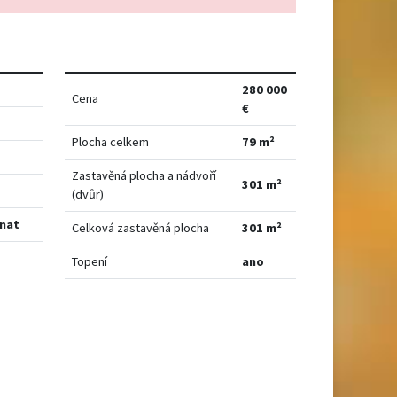
280 000
Cena
€
Plocha celkem
79 m²
Zastavěná plocha a nádvoří
301 m²
(dvůr)
nat
Celková zastavěná plocha
301 m²
Topení
ano