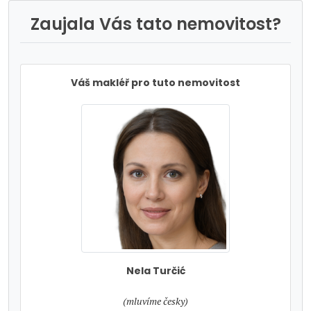
Zaujala Vás tato nemovitost?
Váš makléř pro tuto nemovitost
Nela Turčić
tel:
(mluvíme česky)