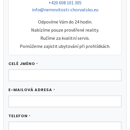
tel:
+420 608 101 305
e-mail:
info@nemovitosti-chorvatsko.eu
Odpovíme Vám do 24 hodin.
Nabízíme pouze prověřené reality.
Ručíme za kvalitní servis.
Pomůžeme zajistit ubytování při prohlídkách.
CELÉ JMÉNO
*
E-MAILOVÁ ADRESA
*
TELEFON
*