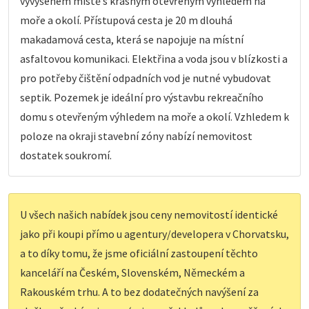
vyvýšeném místě s krásným otevřeným výhledem na
moře a okolí. Přístupová cesta je 20 m dlouhá
makadamová cesta, která se napojuje na místní
asfaltovou komunikaci. Elektřina a voda jsou v blízkosti a
pro potřeby čištění odpadních vod je nutné vybudovat
septik. Pozemek je ideální pro výstavbu rekreačního
domu s otevřeným výhledem na moře a okolí. Vzhledem k
poloze na okraji stavební zóny nabízí nemovitost
dostatek soukromí.
U všech našich nabídek jsou ceny nemovitostí identické
jako při koupi přímo u agentury/developera v Chorvatsku,
a to díky tomu, že jsme oficiální zastoupení těchto
kanceláří na Českém, Slovenském, Německém a
Rakouském trhu. A to bez dodatečných navýšení za