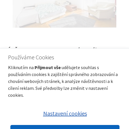
ZÁHŘEB, MAKSIMIR - Apartmán s výbornou
Používáme Cookies
polohou, 5 minut chůze od parku Maksimira
Cena
Vzdálenost od moře
233 000 €
Kliknutím na
Přijmout vše
udělujete souhlas s
používáním cookies k zajištění správného zobrazování a
Plocha celkem
Obec, část obce
43 m²
Maksimir
chování webových stránek, k analýze návštěvnosti a k
cílení reklam. Své předvolby lze změnit v nastavení
cookies.
Nastavení cookies