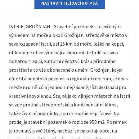
NASTAVIT HLÍDACÍHO PSA
ISTRIE, GROŽNJAN - Stavební pozemek s otevřeným
výhledem na moře a okolí Grožnjan, středověké město v
severozápadní Istrii, asi 15 km od moře, ležící na kopci,
obklopené olivovými háji a vinicemi. Je hrdé na svou
bohatou tradici, kulturní dědictví, krásu přírodního
prostředí a to vše obohacené o umění. Grožnjan, kdysi
důležitá benátská pevnost a regionální centrum, je dnes
městem umělců a jednou z nejžádanějších destinací pro
kreativní dovolenou. Stejně jako v jiných městech na Istrii
se zde prolíná středomořské a kontinentální klima,
takže životní podmínky jsou mimořádně příznivé. Na
prodej je stavební pozemek o rozloze 958 m2. Pozemek
je rovinatý a vyčištěný, nachází se na okraji obce, na