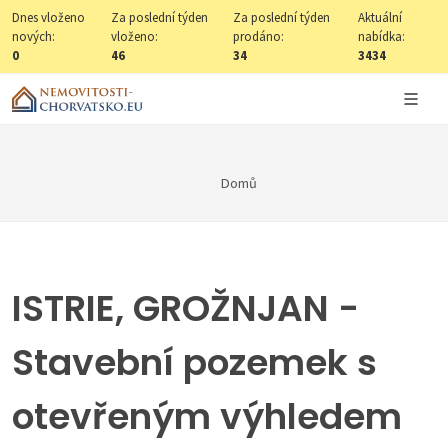
Dnes vloženo
Za poslední týden
Za poslední týden
Aktuální
nových:
vloženo:
prodáno:
nabídka:
0
46
34
3434
Domů
ISTRIE, GROŽNJAN -
Stavební pozemek s
otevřeným výhledem