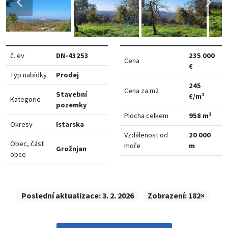
č. ev
DN-43253
235 000
Cena
€
Typ nabídky
Prodej
245
Cena za m2
Stavební
€/m²
Kategorie
pozemky
Plocha celkem
958 m²
Okresy
Istarska
Vzdálenost od
20 000
Obec, část
moře
m
Grožnjan
obce
Poslední aktualizace:
3. 2. 2026
Zobrazení:
182×