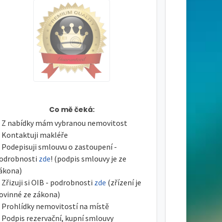
Co mě čeká:
Z nabídky mám vybranou nemovitost
Kontaktuji makléře
Podepisuji smlouvu o zastoupení -
odrobnosti
zde
! (podpis smlouvy je ze
ákona)
Zřizuji si OIB - podrobnosti
zde
(zřízení je
ovinné ze zákona)
Prohlídky nemovitostí na místě
Podpis rezervační, kupní smlouvy