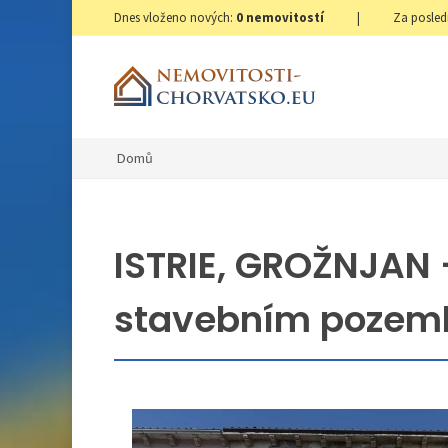
Dnes vloženo nových:
0
nemovitostí
|
Za posled
Domů
ISTRIE, GROŽNJAN -
stavebním poze