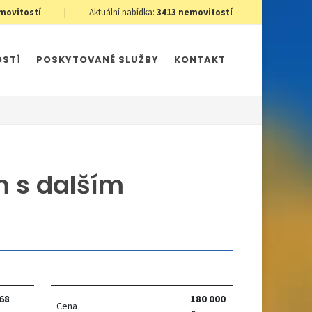
movitostí
|
Aktuální nabídka:
3413
nemovitostí
OSTÍ
POSKYTOVANÉ SLUŽBY
KONTAKT
m s dalším
68
180 000
Cena