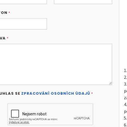
FON
*
ÁVA
*
p
UHLAS SE
ZPRACOVÁNÍ OSOBNÍCH ÚDAJŮ
*
z
p