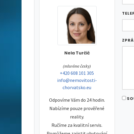
TELE
ZPR
Nela Turčić
tel:
(mluvíme česky)
tel:
+420 608 101 305
e-mail:
info@nemovitosti-
chorvatsko.eu
SO
Odpovíme Vám do 24 hodin.
Nabízíme pouze prověřené
reality.
Ručíme za kvalitní servis.
Pomůžeme zajistit ubytování