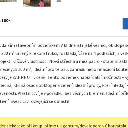
:
180×
s dalším stavebním pozemkem V klidné istrijské vesnici, obklope
200 m² určený k rekonstrukci, rozkládající se na 4 podlažích, s v
ojekt. Klíčové vlastnosti: Nová střecha a mezipatro - stabilní zákl
 necelých 100 m², ideální pro terasu, zahradu nebo relaxační kou
erý je ZAHRNUT v ceně! Tento pozemek nabízí další možnosti – vý
ledná, klidná osada obklopená zelení, ideální pro ty, kteří hledají 
enosti. Vlastnictví je v pořádku, bez věcných břemen. Ideální příle
vní investici v rozvíjející se oblasti!
dentické jako při koupi přímo u agentury/developera v Chorvatsku, 