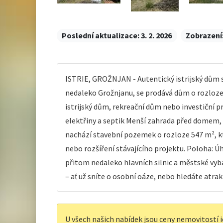
Poslední aktualizace:
3. 2. 2026
Zobrazení
ISTRIE, GROŽNJAN - Autentický istrijský dům 
nedaleko Grožnjanu, se prodává dům o rozloze 
istrijský dům, rekreační dům nebo investiční pr
elektřiny a septik Menší zahrada před domem,
nachází stavební pozemek o rozloze 547 m², kt
nebo rozšíření stávajícího projektu. Poloha: Úh
přitom nedaleko hlavních silnic a městské vybav
– ať už sníte o osobní oáze, nebo hledáte atrakti
U všech našich nabídek jsou ceny nemovitostí i