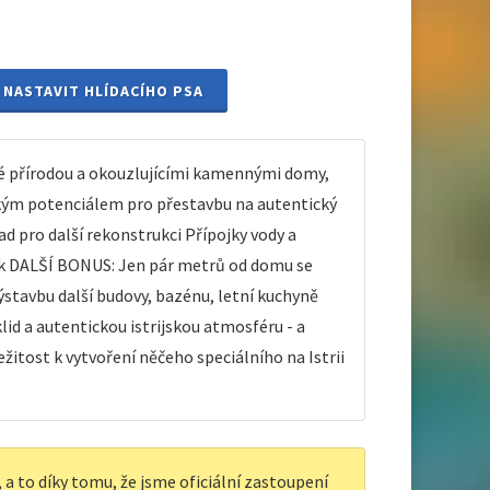
NASTAVIT HLÍDACÍHO PSA
né přírodou a okouzlujícími kamennými domy,
elkým potenciálem pro přestavbu na autentický
ad pro další rekonstrukci Přípojky vody a
tek DALŠÍ BONUS: Jen pár metrů od domu se
stavbu další budovy, bazénu, letní kuchyně
klid a autentickou istrijskou atmosféru - a
žitost k vytvoření něčeho speciálního na Istrii
a to díky tomu, že jsme oficiální zastoupení