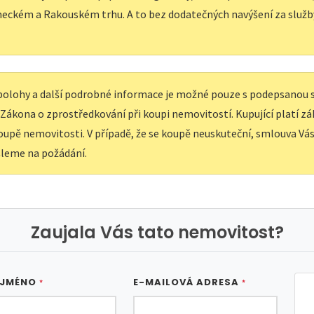
eckém a Rakouském trhu. A to bez dodatečných navýšení za služb
í polohy a další podrobné informace je možné pouze s podepsanou
e Zákona o zprostředkování při koupi nemovitostí. Kupující platí z
upě nemovitosti. V případě, že se koupě neuskuteční, smlouva Vás 
leme na požádání.
Zaujala Vás tato nemovitost?
 JMÉNO
E-MAILOVÁ ADRESA
*
*