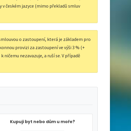
y v českém jazyce (mimo překladů smluv
 smlouvou o zastoupení, která je základem pro
ákonnou provizi za zastoupení ve výši 3 % (+
k ničemu nezavazuje, a ruší se. V případě
Kupuji byt nebo dům u moře?