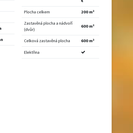
€
Plocha celkem
200 m²
Zastavěná plocha a nádvoří
600 m²
a
(dvůr)
an
Celková zastavěná plocha
600 m²
Elektřina