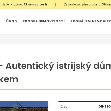
ní týden vloženo:
42
nemovitostí
|
Za poslední týden prodáno:
36
ne
ÚVOD
PRODEJ NEMOVITOSTÍ
PRONÁJEM NEMOVIT
 Autentický istrijský dů
mkem
č. ev
DN-390