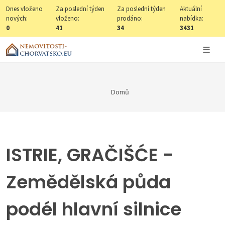
Dnes vloženo
Za poslední týden
Za poslední týden
Aktuální
nových:
vloženo:
prodáno:
nabídka:
0
41
34
3431
Domů
ISTRIE, GRAČIŠĆE -
Zemědělská půda
podél hlavní silnice