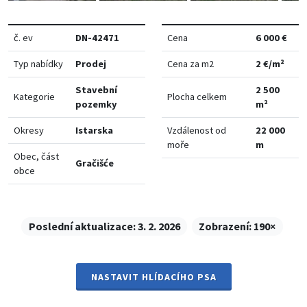
č. ev
DN-42471
Cena
6 000 €
Typ nabídky
Prodej
Cena za m2
2 €/m²
Stavební
2 500
Kategorie
Plocha celkem
pozemky
m²
Okresy
Istarska
Vzdálenost od
22 000
moře
m
Obec, část
Gračišće
obce
Poslední aktualizace:
3. 2. 2026
Zobrazení:
190×
NASTAVIT HLÍDACÍHO PSA