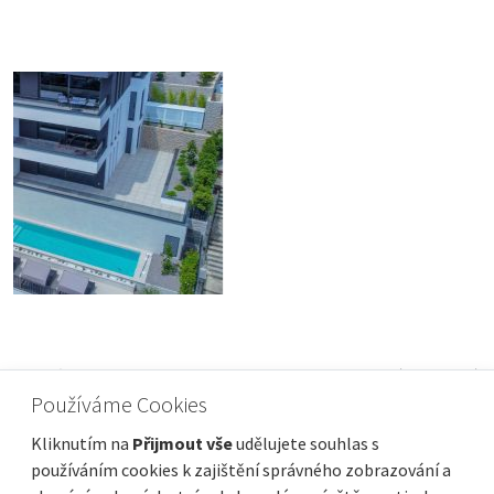
PULA, Nový bytový projekt - prodej bytů na
Používáme Cookies
vynikající lokalitě
Cena
Vzdálenost od moře
176 000 €
1 000 m
Kliknutím na
Přijmout vše
udělujete souhlas s
používáním cookies k zajištění správného zobrazování a
Plocha celkem
Obec, část obce
55 m²
Pula