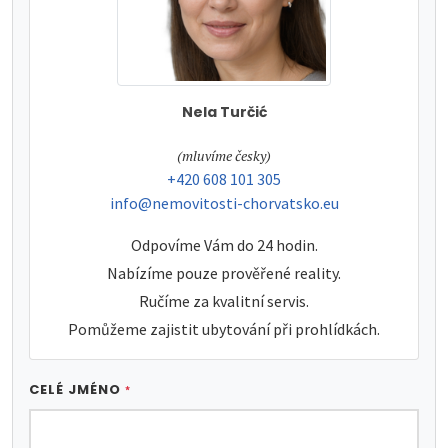
Nela Turčić
tel:
(mluvíme česky)
tel:
+420 608 101 305
e-mail:
info@nemovitosti-chorvatsko.eu
Odpovíme Vám do 24 hodin.
Nabízíme pouze prověřené reality.
Ručíme za kvalitní servis.
Pomůžeme zajistit ubytování při prohlídkách.
CELÉ JMÉNO
*