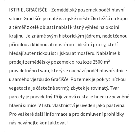
ISTRIE, GRAČIŠĆE - Zemědělský pozemek podél hlavní
silnice GračIšće je malé istrijské městečko ležící na kopci
a téměř z celé oblasti nabízí krásný výhled na okolní
krajinu. Je známé svým historickým jádrem, nedotčenou
přírodou a klidnou atmosférou - ideální pro ty, kteří
hledají autentickou istrijskou atmosféru. Nabízíme k
prodeji zemědělský pozemek o rozloze 2500 m²
pravidelného tvaru, který se nachází podél hlavní silnice
u samého vjezdu do Gračišće. Pozemek je pokryt nízkou
vegetací a je částečně strmý, zbytek je rovinatý. Tvar
parcely je pravidelný. Příjezdová cesta je hned u zpevněné
hlavní silnice. V listu vlastnictví je uveden jako pastvina.
Pro veškeré další informace a pro domluvení prohlídky
nás neváhejte kontaktovat!