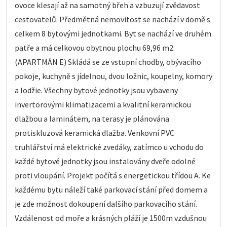
ovoce klesají až na samotný břeh a vzbuzují zvědavost
cestovatelů. Předmětná nemovitost se nachází v domě s
celkem 8 bytovými jednotkami. Byt se nachází ve druhém
patře a má celkovou obytnou plochu 69,96 m2.
(APARTMÁN E) Skládá se ze vstupní chodby, obývacího
pokoje, kuchyně s jídelnou, dvou ložnic, koupelny, komory
a lodžie. Všechny bytové jednotky jsou vybaveny
invertorovými klimatizacemi a kvalitní keramickou
dlažbou a laminátem, na terasy je plánována
protiskluzová keramická dlažba. Venkovní PVC
truhlářství má elektrické zvedáky, zatímco u vchodu do
každé bytové jednotky jsou instalovány dveře odolné
proti vloupání. Projekt počítá s energetickou třídou A. Ke
každému bytu náleží také parkovací stání před domem a
je zde možnost dokoupení dalšího parkovacího stání.
Vzdálenost od moře a krásných pláží je 1500m vzdušnou