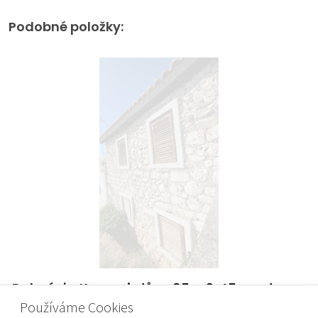
Podobné položky:
Dalmácie, Krapanj, dům, 85 m2, 45 m od
moře
Používáme Cookies