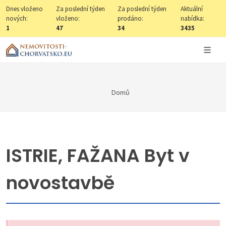
Dnes vloženo
Za poslední týden
Za poslední týden
Aktuální
nových:
vloženo:
prodáno:
nabídka:
1
47
34
3435
Domů
ISTRIE, FAŽANA Byt v
novostavbě