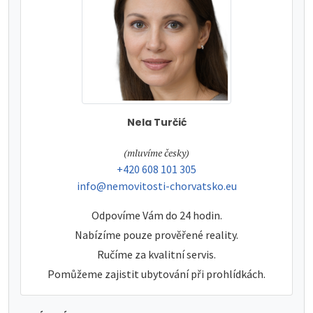
Nela Turčić
tel:
(mluvíme česky)
tel:
+420 608 101 305
e-mail:
info@nemovitosti-chorvatsko.eu
Odpovíme Vám do 24 hodin.
Nabízíme pouze prověřené reality.
Ručíme za kvalitní servis.
Pomůžeme zajistit ubytování při prohlídkách.