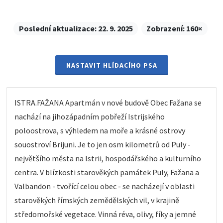
Poslední aktualizace:
22. 9. 2025
Zobrazení:
160×
NASTAVIT HLÍDACÍHO PSA
ISTRA.FAŽANA Apartmán v nové budově Obec Fažana se
nachází na jihozápadním pobřeží Istrijského
poloostrova, s výhledem na moře a krásné ostrovy
souostroví Brijuni. Je to jen osm kilometrů od Puly -
největšího města na Istrii, hospodářského a kulturního
centra. V blízkosti starověkých památek Puly, Fažana a
Valbandon - tvořící celou obec - se nacházejí v oblasti
starověkých římských zemědělských vil, v krajině
středomořské vegetace. Vinná réva, olivy, fíky a jemné