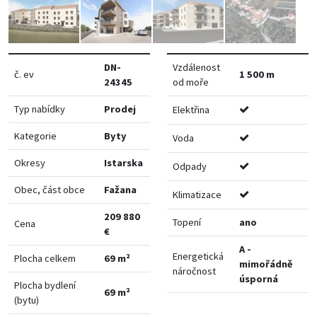
DN-
Vzdálenost
č. ev
1 500 m
24345
od moře
Typ nabídky
Prodej
Elektřina
Kategorie
Byty
Voda
Okresy
Istarska
Odpady
Obec, část obce
Fažana
Klimatizace
209 880
Topení
ano
Cena
€
A -
Energetická
Plocha celkem
69 m²
mimořádně
náročnost
úsporná
Plocha bydlení
69 m²
(bytu)