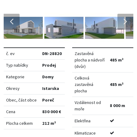
č. ev
DN-28820
Zastavěná
plocha a nádvoří
485 m²
Typ nabídky
Prodej
(dvůr)
Kategorie
Domy
Celková
zastavěná
485 m²
Okresy
Istarska
plocha
Obec, část obce
Poreč
Vzdálenost od
8 000 m
moře
Cena
830 000 €
Elektřina
Plocha celkem
212 m²
Klimatizace