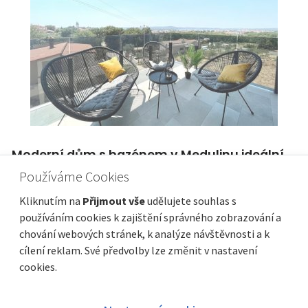
Moderní dům s bazénem v Medulinu ideální
pro rodinu nebo investici
Používáme Cookies
Cena
Vzdálenost od moře
870 000 €
1 800 m
Kliknutím na
Přijmout vše
udělujete souhlas s
Plocha celkem
Obec, část obce
175 m²
Medulin
používáním cookies k zajištění správného zobrazování a
chování webových stránek, k analýze návštěvnosti a k
cílení reklam. Své předvolby lze změnit v nastavení
cookies.