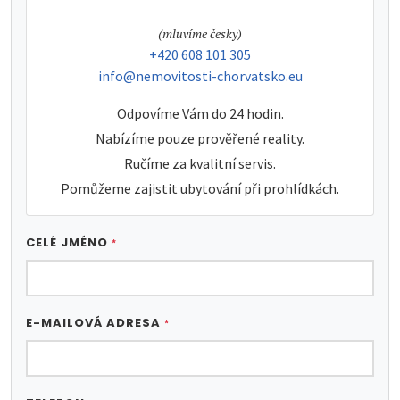
tel:
(mluvíme česky)
tel:
+420 608 101 305
e-mail:
info@nemovitosti-chorvatsko.eu
Odpovíme Vám do 24 hodin.
Nabízíme pouze prověřené reality.
Ručíme za kvalitní servis.
Pomůžeme zajistit ubytování při prohlídkách.
CELÉ JMÉNO
*
E-MAILOVÁ ADRESA
*