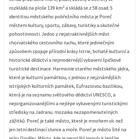
rozkládá na ploše 139 km² a skládá se z 58 osad. S
identitou městského pobřežního města je Poreč
městem kultury, sportu, zábavy, turistiky a skutečné
pohostinnosti. Jedno z nejatraktivnějších měst
chorvatského cestovního ruchu, které jedinečným
způsobem spojuje přírodní krásy Istrie, bohaté kulturní a
historické dědictví a nejmodernější vybavení špičkové
turistické destinace. Harmonie starého městského jádra,
které je kulturní památkou, s jednou z nejznámějších
istrijských kulturních památek, Eufraziovou bazilikou,
která je na seznamu světového dědictví UNESCO, a
nejorganizovanějšími a nejlépe vybavenými turistickými
středisky na Jadranu. mozaika nezapomenutelných
zážitků. Poreč je také město, které je mnohem víc než
jen letní destinací slunce a moře. Poreč je město šité na
míru člověku. Město, kde je neustálý impuls k lepším