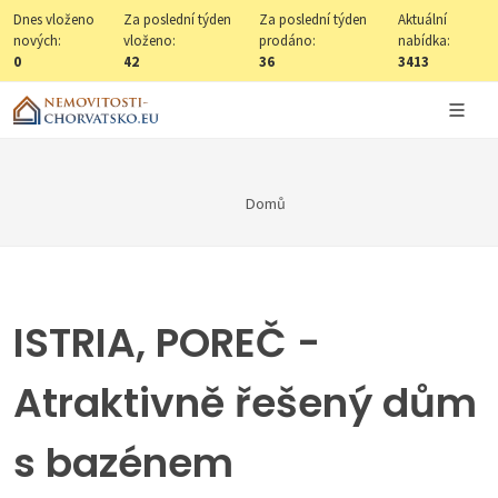
Dnes vloženo
Za poslední týden
Za poslední týden
Aktuální
nových:
vloženo:
prodáno:
nabídka:
0
42
36
3413
Domů
ISTRIA, POREČ -
Atraktivně řešený dům
s bazénem