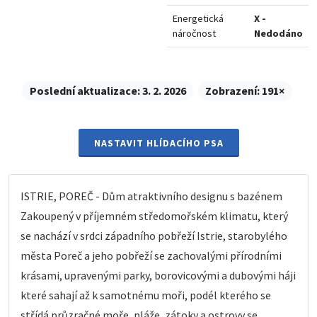
Energetická
X -
náročnost
Nedodáno
Poslední aktualizace:
3. 2. 2026
Zobrazení:
191×
NASTAVIT HLÍDACÍHO PSA
ISTRIE, POREČ - Dům atraktivního designu s bazénem
Zakoupený v příjemném středomořském klimatu, který
se nachází v srdci západního pobřeží Istrie, starobylého
města Poreč a jeho pobřeží se zachovalými přírodními
krásami, upravenými parky, borovicovými a dubovými háji
které sahají až k samotnému moři, podél kterého se
střídá průzračné moře, pláže, zátoky a ostrovy se