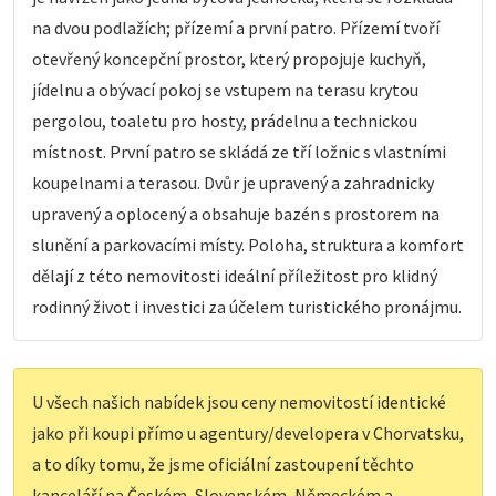
na dvou podlažích; přízemí a první patro. Přízemí tvoří
otevřený koncepční prostor, který propojuje kuchyň,
jídelnu a obývací pokoj se vstupem na terasu krytou
pergolou, toaletu pro hosty, prádelnu a technickou
místnost. První patro se skládá ze tří ložnic s vlastními
koupelnami a terasou. Dvůr je upravený a zahradnicky
upravený a oplocený a obsahuje bazén s prostorem na
slunění a parkovacími místy. Poloha, struktura a komfort
dělají z této nemovitosti ideální příležitost pro klidný
rodinný život i investici za účelem turistického pronájmu.
U všech našich nabídek jsou ceny nemovitostí identické
jako při koupi přímo u agentury/developera v Chorvatsku,
a to díky tomu, že jsme oficiální zastoupení těchto
kanceláří na Českém, Slovenském, Německém a