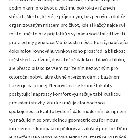
podmínkám pro život a většímu pokroku v různých
sférách. Město, které je příjemným, bezpečným a dobře
organizovaným místem pro život, kde si každý najde své
místo, město bez příplatků s vysokou sociální citlivostí
pro všechny generace. V blízkosti města Poreč, nabízející
dokonalou rovnováhu venkovského prostředí a blízkost
městských zařízení, dostatečně daleko od davů a hluku,
ale přesto blízko ke všem zařízením nezbytným pro
celoroční pobyt, atraktivně navržený dům s bazénem
bazén je na prodej. Nemovitost se kromě lokality
poskytující naprostý komfort vyznačuje také kvalitou
provedení stavby, která zaručuje dlouhodobou
spokojenost a kvalitu bydlení, dále moderním designem
vyznačujícím se pravidelnou geometrickou formou a
interiérem s kompaktní půdorys a vzdušný prostor. Dům
je navržen jako jedna bytová jednotka, která se rozkládá