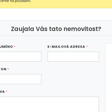
leme na požádání.
Zaujala Vás tato nemovitost?
 JMÉNO
E-MAILOVÁ ADRESA
*
*
FON
*
ÁVA
*