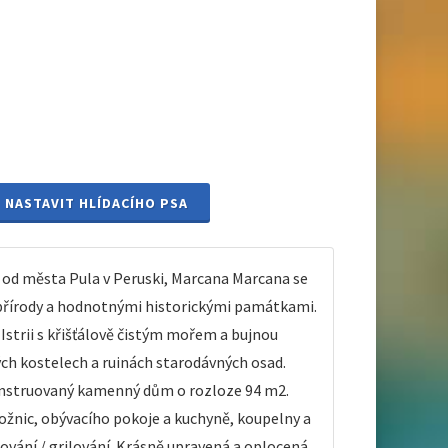
NASTAVIT HLÍDACÍHO PSA
 od města Pula v Peruski, Marcana Marcana se
 přírody a hodnotnými historickými památkami.
strii s křišťálově čistým mořem a bujnou
vých kostelech a ruinách starodávných osad.
ekonstruovaný kamenný dům o rozloze 94 m2.
ožnic, obývacího pokoje a kuchyně, koupelny a
lování / grilování. Krásně upravená a oplocená