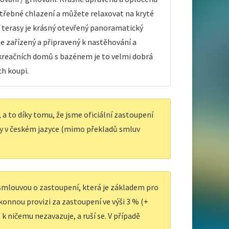
otřebné chlazení a můžete relaxovat na kryté
 terasy je krásný otevřený panoramatický
je zařízený a připravený k nastěhování a
ekreačních domů s bazénem je to velmi dobrá
ch koupi.
a to díky tomu, že jsme oficiální zastoupení
y v českém jazyce (mimo překladů smluv
 smlouvou o zastoupení, která je základem pro
ákonnou provizi za zastoupení ve výši 3 % (+
k ničemu nezavazuje, a ruší se. V případě