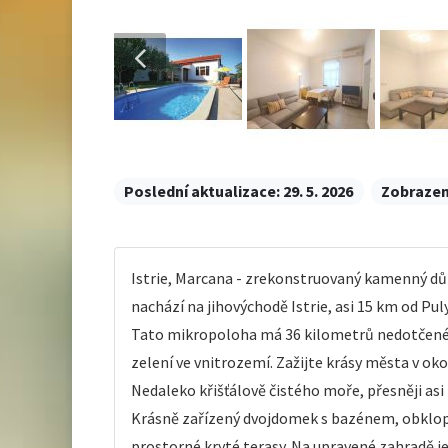
Poslední aktualizace:
29. 5. 2026
Zobrazen
Istrie, Marcana - zrekonstruovaný kamenný dů
nachází na jihovýchodě Istrie, asi 15 km od 
Tato mikropoloha má 36 kilometrů nedotčeného
zelení ve vnitrozemí. Zažijte krásy města v oko
Nedaleko křišťálově čistého moře, přesněji asi
Krásně zařízený dvojdomek s bazénem, obklopen
prostorné kryté terasy. Na upravené zahradě je