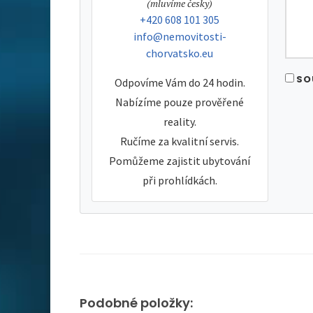
tel:
(mluvíme česky)
tel:
+420 608 101 305
e-mail:
info@nemovitosti-
chorvatsko.eu
SO
Odpovíme Vám do 24 hodin.
Nabízíme pouze prověřené
reality.
Ručíme za kvalitní servis.
Pomůžeme zajistit ubytování
při prohlídkách.
Podobné položky: