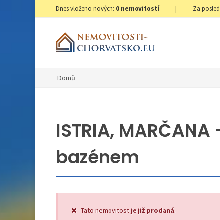
Dnes vloženo nových:
0
nemovitostí
|
Za posled
Domů
ISTRIA, MARČANA 
bazénem
Tato nemovitost
je již prodaná
.