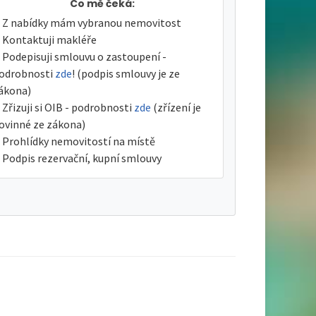
Co mě čeká:
Z nabídky mám vybranou nemovitost
Kontaktuji makléře
Podepisuji smlouvu o zastoupení -
odrobnosti
zde
! (podpis smlouvy je ze
ákona)
Zřizuji si OIB - podrobnosti
zde
(zřízení je
ovinné ze zákona)
Prohlídky nemovitostí na místě
Podpis rezervační, kupní smlouvy