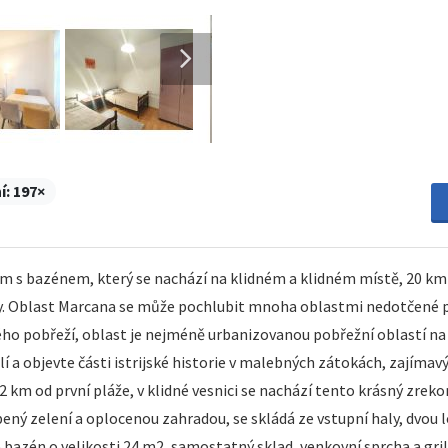
í:
197×
m s bazénem, který se nachází na klidném a klidném místě, 20 km
Puly. Oblast Marcana se může pochlubit mnoha oblastmi nedotčené
 pobřeží, oblast je nejméně urbanizovanou pobřežní oblastí na I
lí a objevte části istrijské historie v malebných zátokách, zajíma
 2 km od první pláže, v klidné vesnici se nachází tento krásný zr
ý zelení a oplocenou zahradou, se skládá ze vstupní haly, dvou l
 bazén o velikosti 24 m2, samostatný sklad, venkovní sprcha a gri