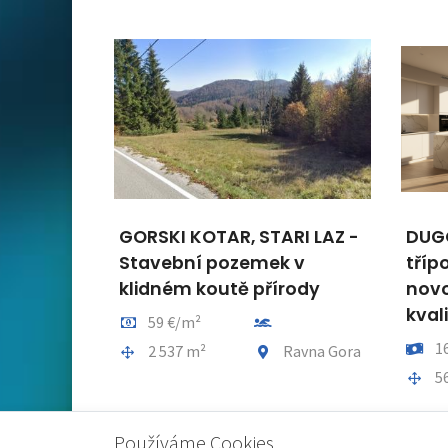
GORSKI KOTAR, STARI LAZ -
DUGO
Stavební pozemek v
tříp
klidném koutě přírody
novo
kval
Cena za m2
Vzdálenost od moře
59 €/m²
Cena
1
Plocha celkem
Obec, část obce
2 537 m²
Ravna Gora
Ploch
5
Používáme Cookies