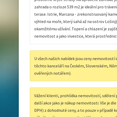
zahrada o rozloze 539 m2 je ideální pro tráve
terase. Istrie, Marcana - zrekonstruovaný ka
výhled na moře, který sahá až na ostrov Lošinj
okamžitému užívání. Topení a chlazení je zaji
nemovitost a jako investice, která prostředni
U všech našich nabídek jsou ceny nemovitostí i
těchto kanceláří na Českém, Slovenském, Něm
ověřených notářem).
Vážení klienti, prohlídka nemovitostí, sdělen
další akce jako je nákup nemovitosti. Vše je dl
DPH) z dohodnuté ceny, a to pouze v případě ko