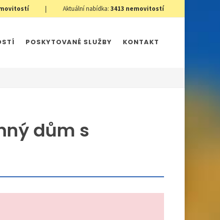
movitostí
|
Aktuální nabídka:
3413
nemovitostí
OSTÍ
POSKYTOVANÉ SLUŽBY
KONTAKT
nný dům s