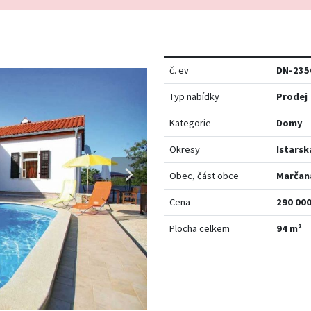
č. ev
DN-235
Typ nabídky
Prodej
Kategorie
Domy
Okresy
Istarsk
Obec, část obce
Marčan
Cena
290 000
Plocha celkem
94 m²