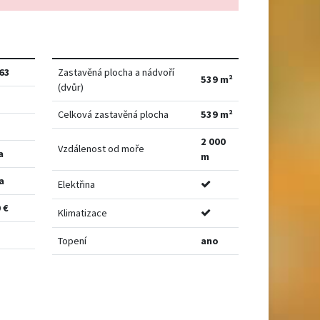
63
Zastavěná plocha a nádvoří
539 m²
(dvůr)
Celková zastavěná plocha
539 m²
2 000
Vzdálenost od moře
a
m
a
Elektřina
 €
Klimatizace
Topení
ano