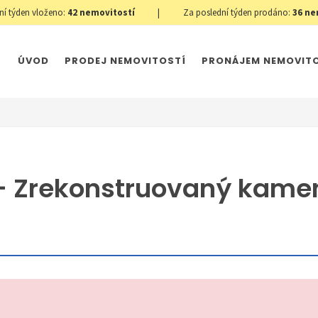
ní týden vloženo:
42
nemovitostí
|
Za poslední týden prodáno:
36
ne
ÚVOD
PRODEJ NEMOVITOSTÍ
PRONÁJEM NEMOVIT
- Zrekonstruovaný kame