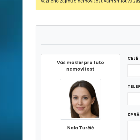
vážného zájmu o nemovitost Vám smlouvu zaš
CELÉ
Váš makléř pro tuto
nemovitost
TELE
ZPR
Nela Turčić