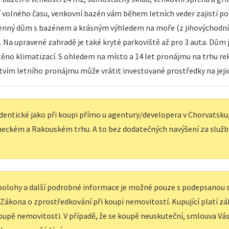
ní volného času, venkovní bazén vám během letních veder zajistí p
menný dům s bazénem a krásným výhledem na moře (z jihovýchodní
). Na upravené zahradě je také kryté parkoviště až pro 3 auta. Dům 
štěno klimatizací. S ohledem na místo a 14 let pronájmu na trhu r
ctvím letního pronájmu může vrátit investované prostředky na jeji
dentické jako při koupi přímo u agentury/developera v Chorvatsku, 
eckém a Rakouském trhu. A to bez dodatečných navýšení za služb
í polohy a další podrobné informace je možné pouze s podepsanou
e Zákona o zprostředkování při koupi nemovitostí. Kupující platí z
upě nemovitosti. V případě, že se koupě neuskuteční, smlouva Vás 