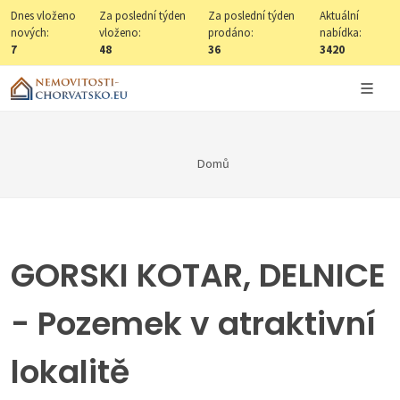
Dnes vloženo
Za poslední týden
Za poslední týden
Aktuální
nových:
vloženo:
prodáno:
nabídka:
7
48
36
3420
Domů
GORSKI KOTAR, DELNICE
- Pozemek v atraktivní
lokalitě