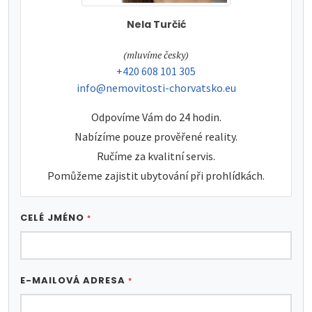
Nela Turčić
tel:
(mluvíme česky)
tel:
+420 608 101 305
e-mail:
info@nemovitosti-chorvatsko.eu
Odpovíme Vám do 24 hodin.
Nabízíme pouze prověřené reality.
Ručíme za kvalitní servis.
Pomůžeme zajistit ubytování při prohlídkách.
CELÉ JMÉNO
*
E-MAILOVÁ ADRESA
*