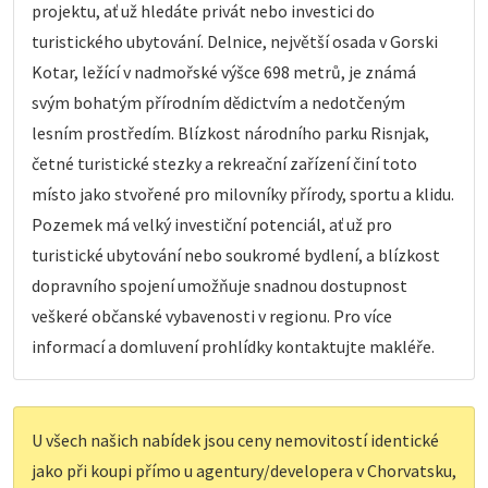
projektu, ať už hledáte privát nebo investici do
turistického ubytování. Delnice, největší osada v Gorski
Kotar, ležící v nadmořské výšce 698 metrů, je známá
svým bohatým přírodním dědictvím a nedotčeným
lesním prostředím. Blízkost národního parku Risnjak,
četné turistické stezky a rekreační zařízení činí toto
místo jako stvořené pro milovníky přírody, sportu a klidu.
Pozemek má velký investiční potenciál, ať už pro
turistické ubytování nebo soukromé bydlení, a blízkost
dopravního spojení umožňuje snadnou dostupnost
veškeré občanské vybavenosti v regionu. Pro více
informací a domluvení prohlídky kontaktujte makléře.
U všech našich nabídek jsou ceny nemovitostí identické
jako při koupi přímo u agentury/developera v Chorvatsku,