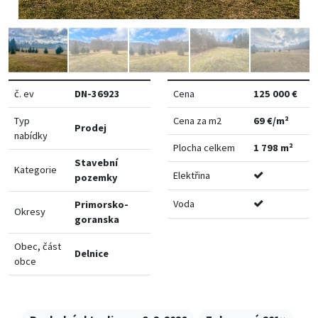
č. ev
DN-36923
Cena
125 000 €
Typ
Cena za m2
69 €/m²
Prodej
nabídky
Plocha celkem
1 798 m²
Stavební
Kategorie
Elektřina
pozemky
Voda
Primorsko-
Okresy
goranska
Obec, část
Delnice
obce