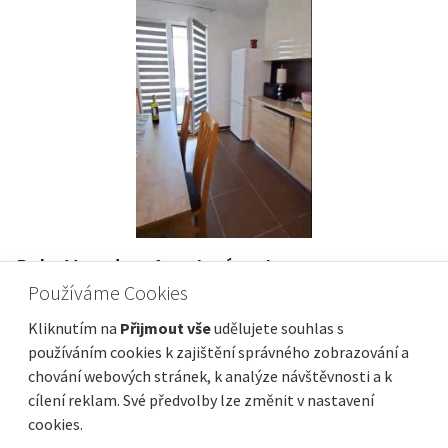
RIJEKA, BRAJDA - BYT NA SKVĚLÉ MÍSTĚ!!!
Používáme Cookies
Cena
Vzdálenost od moře
400 000 €
Plocha celkem
Obec, část obce
89 m²
Rijeka
Kliknutím na
Přijmout vše
udělujete souhlas s
používáním cookies k zajištění správného zobrazování a
chování webových stránek, k analýze návštěvnosti a k
cílení reklam. Své předvolby lze změnit v nastavení
cookies.