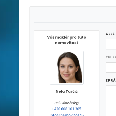
CELÉ
Váš makléř pro tuto
nemovitost
TELE
ZPR
Nela Turčić
tel:
(mluvíme česky)
tel:
+420 608 101 305
e-mail:
info@nemovitosti-