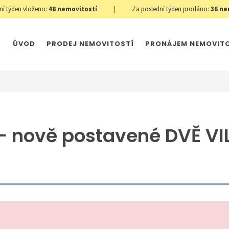
ní týden vloženo:
48
nemovitostí
|
Za poslední týden prodáno:
36
ne
ÚVOD
PRODEJ NEMOVITOSTÍ
PRONÁJEM NEMOVIT
- nově postavené DVĚ VI