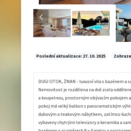
Poslední aktualizace:
27. 10. 2025
Zobraze
DUGI OTOK, ŽMAN - luxusní vila s bazénem a 
Nemovitost je rozdělena na dvě zcela oddělené 
a koupelnou, prostorným obývacím pokojem a pl
pokoj má velký balkon s panoramatickým výhled
dubovým a teakovým nábytkem, zatímco kuchyňs
vybaveny chytrými televizory a keramika a sani
bazénem o rozměrech 9 x 4 metry a prostorem 