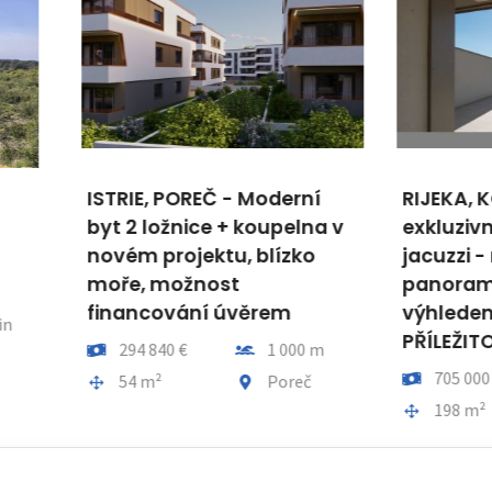
IE, POREČ - Moderní
RIJEKA, KOSTRÉNA -
2 ložnice + koupelna v
exkluzivní apartmán s
m projektu, blízko
jacuzzi - novostavba 
e, možnost
panoramatickým
ncování úvěrem
výhledem na moře!
PŘÍLEŽITOST!
Vzdálenost od moře
94 840 €
1 000 m
Cena
Vzdálenos
705 000 €
900 
a celkem
Obec, část obce
4 m²
Poreč
Plocha celkem
Obec, čás
198 m²
Kost