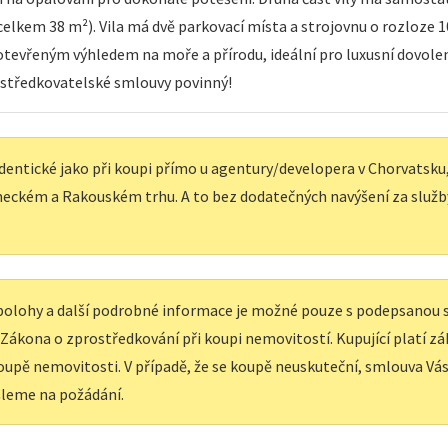
elkem 38 m²). Vila má dvě parkovací místa a strojovnu o rozloze 10
s otevřeným výhledem na moře a přírodu, ideální pro luxusní dovole
ostředkovatelské smlouvy povinný!
dentické jako při koupi přímo u agentury/developera v Chorvatsku, 
eckém a Rakouském trhu. A to bez dodatečných navýšení za služb
í polohy a další podrobné informace je možné pouze s podepsanou
e Zákona o zprostředkování při koupi nemovitostí. Kupující platí z
upě nemovitosti. V případě, že se koupě neuskuteční, smlouva Vás 
leme na požádání.