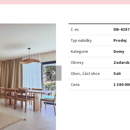
č. ev
DN-4287
Typ nabídky
Prodej
Kategorie
Domy
Okresy
Zadarsk
Obec, část obce
Sali
Cena
1 380 00