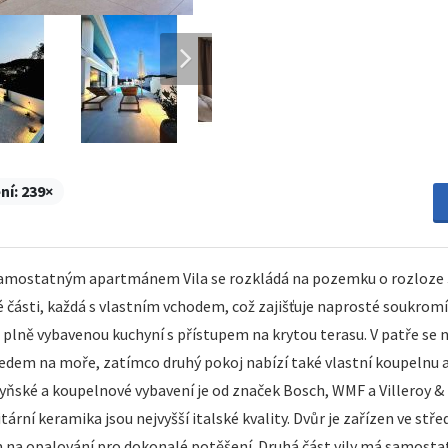
ní:
239×
samostatným apartmánem Vila se rozkládá na pozemku o rozloze 3
části, každá s vlastním vchodem, což zajišťuje naprosté soukromí.
ně vybavenou kuchyní s přístupem na krytou terasu. V patře se na
em na moře, zatímco druhý pokoj nabízí také vlastní koupelnu a ba
ké a koupelnové vybavení je od značek Bosch, WMF a Villeroy & B
tární keramika jsou nejvyšší italské kvality. Dvůr je zařízen ve 
na opalování pro dokonalé potěšení. Druhá část vily má samostatn