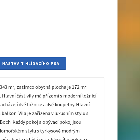
NASTAVIT HLÍDACÍHO PSA
43 m², zatímco obytná plocha je 172 m².
 Hlavní část vily má přízemí s moderní ložnicí
cházejí dvě ložnice a dvě koupelny. Hlavní
lkon. Vila je zařízena v luxusním stylu s
och. Každý pokoj a obývací pokoj jsou
středomořském stylu s tyrkysově modrým
ý vchod a skládá se z obývacího pokoje s