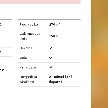
2
Plocha celkem
270 m²
Vzdálenost od
150 m
moře
Elektřina
a
Voda
Klimatizace
0 €
Energetická
A - mimořádně
náročnost
úsporná