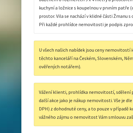
kuchyní a ložnice s koupelnou v prvním patře (c
prostor. Vila se nachází v klidné části Žmanu 
Při každé prohlídce nemovitosti je podpis zpr
U všech našich nabídek jsou ceny nemovitostí i
těchto kanceláří na Českém, Slovenském, Něm
ověřených notářem).
Vážení klienti, prohlídka nemovitostí, sdělen
další akce jako je nákup nemovitosti. Vše je dl
DPH) z dohodnuté ceny, a to pouze v případě ko
vážného zájmu o nemovitost Vám smlouvu zaš