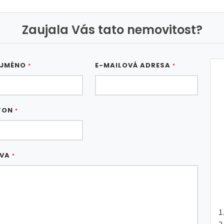
Zaujala Vás tato nemovitost?
 JMÉNO
E-MAILOVÁ ADRESA
*
*
FON
*
ÁVA
*