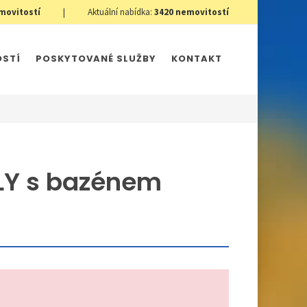
movitostí
|
Aktuální nabídka:
3420
nemovitostí
OSTÍ
POSKYTOVANÉ SLUŽBY
KONTAKT
LY s bazénem