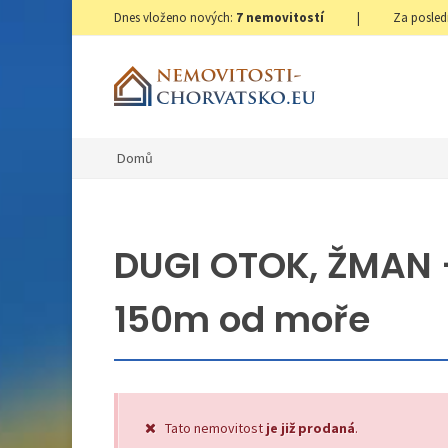
Dnes vloženo nových:
7
nemovitostí
|
Za posled
Domů
DUGI OTOK, ŽMAN 
150m od moře
Tato nemovitost
je již prodaná
.