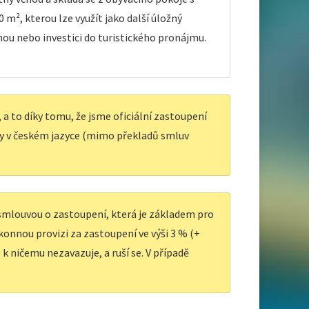
 m², kterou lze využít jako další úložný
nou nebo investici do turistického pronájmu.
a to díky tomu, že jsme oficiální zastoupení
y v českém jazyce (mimo překladů smluv
 smlouvou o zastoupení, která je základem pro
ákonnou provizi za zastoupení ve výši 3 % (+
k ničemu nezavazuje, a ruší se. V případě