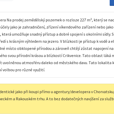
ra Na prodej zemědělský pozemek o rozloze 227 m², který se nach
é účely jako je zahradničení, zřízení víkendového zařízení nebo ja
 která umožňuje snadný přístup a dobré spojení s okolními sídly.
ředí s krásným výhledem na jezero. V blízkosti je přístup k vodě a e
í klidné místo obklopené přírodou a zároveň chtějí zůstat napojení
mého svou přírodní krásou a blízkostí Crikvenice. Tato oblast láká m
užít uvolněnou atmosféru daleko od městského davu. Tato lokalita k
í volbou pro různé využití.
dentické jako při koupi přímo u agentury/developera v Chorvatsku, 
eckém a Rakouském trhu. A to bez dodatečných navýšení za služb