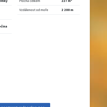
zemky
Plocha celkem
227 m²
Vzdálenost od moře
2 200 m
pćina