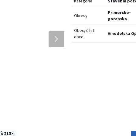
Kategorie
Stavební po
Primorsko-
Okresy
goranska
Obec, část
Vinodolska O
obce
í:
213×