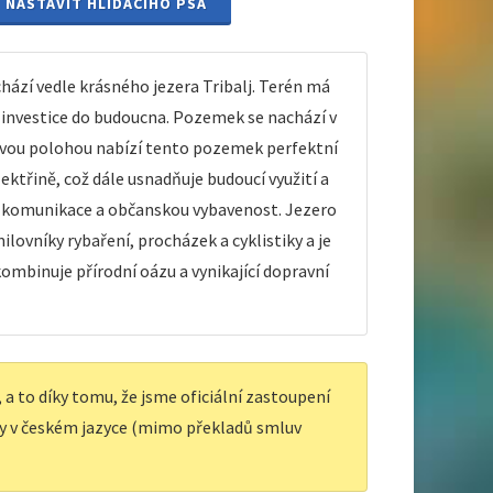
NASTAVIT HLÍDACÍHO PSA
ází vedle krásného jezera Tribalj. Terén má
ko investice do budoucna. Pozemek se nachází v
 Svou polohou nabízí tento pozemek perfektní
lektřině, což dále usnadňuje budoucí využití a
 na komunikace a občanskou vybavenost. Jezero
ilovníky rybaření, procházek a cyklistiky a je
ombinuje přírodní oázu a vynikající dopravní
a to díky tomu, že jsme oficiální zastoupení
y v českém jazyce (mimo překladů smluv