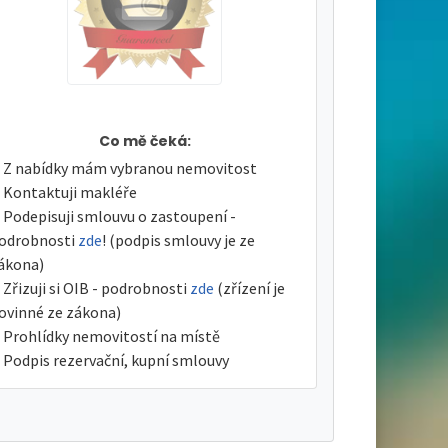
Co mě čeká:
Z nabídky mám vybranou nemovitost
Kontaktuji makléře
Podepisuji smlouvu o zastoupení -
odrobnosti
zde
! (podpis smlouvy je ze
ákona)
Zřizuji si OIB - podrobnosti
zde
(zřízení je
ovinné ze zákona)
Prohlídky nemovitostí na místě
Podpis rezervační, kupní smlouvy