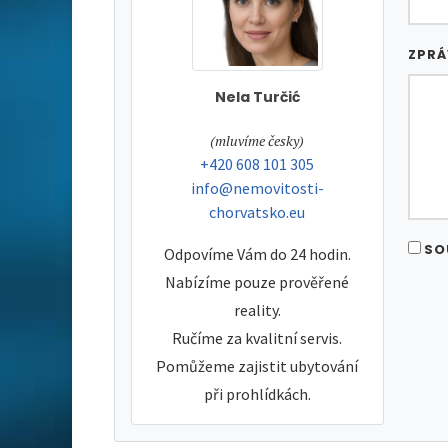
ZPR
Nela Turčić
tel:
(mluvíme česky)
tel:
+420 608 101 305
e-mail:
info@nemovitosti-
chorvatsko.eu
SO
Odpovíme Vám do 24 hodin.
Nabízíme pouze prověřené
reality.
Ručíme za kvalitní servis.
Pomůžeme zajistit ubytování
při prohlídkách.