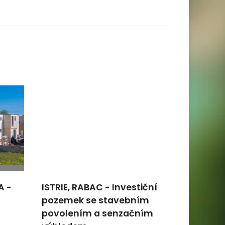
A -
ISTRIE, RABAC - Investiční
ISTRIE, 
pozemek se stavebním
stavebn
povolením a senzačním
rekonstr