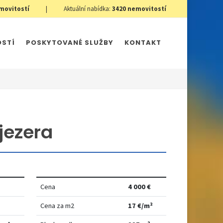
movitostí
|
Aktuální nabídka:
3420
nemovitostí
OSTÍ
POSKYTOVANÉ SLUŽBY
KONTAKT
jezera
Cena
4 000 €
Cena za m2
17 €/m²