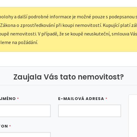
í polohy a další podrobné informace je možné pouze s podepsanou
e Zákona o zprostředkování při koupi nemovitostí. Kupující platí z
upě nemovitosti. V případě, že se koupě neuskuteční, smlouva Vás 
leme na požádání.
Zaujala Vás tato nemovitost?
 JMÉNO
E-MAILOVÁ ADRESA
*
*
FON
*