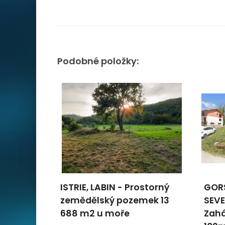
Podobné položky:
S -
ISTRIE, LABIN - Prostorný
GOR
e +
zemědělský pozemek 13
SEVE
ště,
688 m2 u moře
Zah