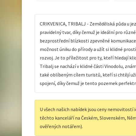
CRIKVENICA, TRIBALJ - Zemědělská půda u jeze
pravidelný tvar, díky čemuž je ideální pro různ
bezprostřední blízkosti zpevněné komunikace,
možnost úniku do přírody a užít si klidné prost
rozvoj. Je to příležitost pro ty, kteří hledaj
Tribalj se nachází v klidné části Vinodolu, zná
také oblíbeným cílem turistů, kteří si chtějí 
spojení, díky čemuž je tento pozemek perfektn
U všech našich nabídek jsou ceny nemovitostí i
těchto kanceláří na Českém, Slovenském, Něm
ověřených notářem).