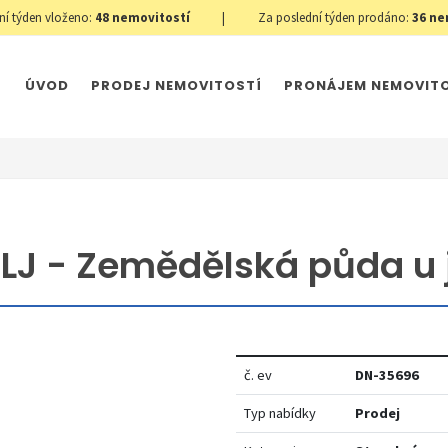
ní týden vloženo:
48
nemovitostí
|
Za poslední týden prodáno:
36
ne
ÚVOD
PRODEJ NEMOVITOSTÍ
PRONÁJEM NEMOVIT
LJ - Zemědělská půda u 
č. ev
DN-35696
Typ nabídky
Prodej