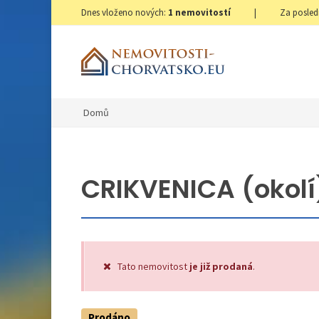
Dnes vloženo nových:
1
nemovitostí
|
Za posled
Domů
CRIKVENICA (okolí)
Tato nemovitost
je již prodaná
.
Prodáno