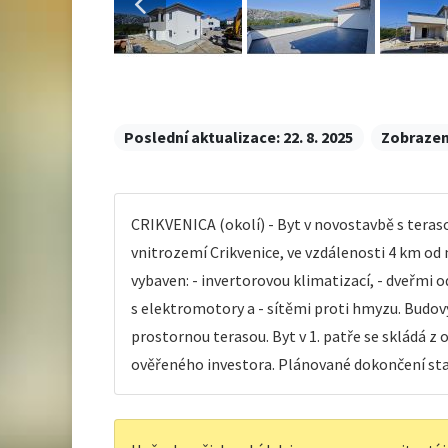
Poslední aktualizace:
22. 8. 2025
Zobrazen
CRIKVENICA (okolí) - Byt v novostavbě s tera
vnitrozemí Crikvenice, ve vzdálenosti 4 km od 
vybaven: - invertorovou klimatizací, - dveřmi 
s elektromotory a - sítěmi proti hmyzu. Budovy
prostornou terasou. Byt v 1. patře se skládá z 
ověřeného investora. Plánované dokončení stav