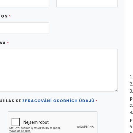
FON
*
ÁVA
*
p
UHLAS SE
ZPRACOVÁNÍ OSOBNÍCH ÚDAJŮ
*
z
p