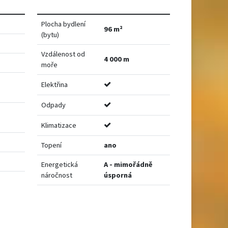
Plocha bydlení
96 m²
(bytu)
Vzdálenost od
4 000 m
moře
Elektřina
Odpady
Klimatizace
Topení
ano
Energetická
A - mimořádně
náročnost
úsporná