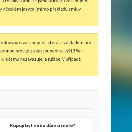
a to díky tomu, že jsme oficiální zastoupení
y v českém jazyce (mimo překladů smluv
 smlouvou o zastoupení, která je základem pro
ákonnou provizi za zastoupení ve výši 3 % (+
k ničemu nezavazuje, a ruší se. V případě
Kupuji byt nebo dům u moře?