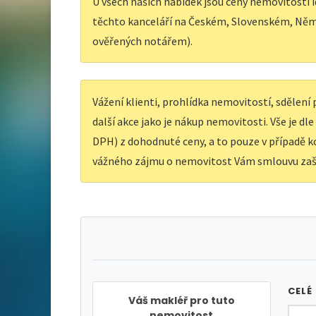
U všech našich nabídek jsou ceny nemovitostí i
těchto kanceláří na Českém, Slovenském, Něm
ověřených notářem).
Vážení klienti, prohlídka nemovitostí, sdělen
další akce jako je nákup nemovitosti. Vše je dl
DPH) z dohodnuté ceny, a to pouze v případě ko
vážného zájmu o nemovitost Vám smlouvu zaš
CELÉ
Váš makléř pro tuto
nemovitost