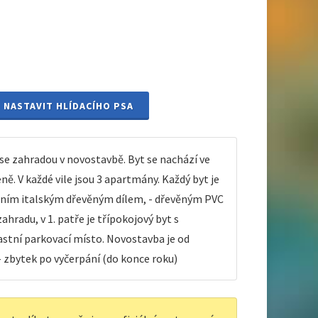
NASTAVIT HLÍDACÍHO PSA
e zahradou v novostavbě. Byt se nachází ve
ě. V každé vile jsou 3 apartmány. Každý byt je
alitním italským dřevěným dílem, - dřevěným PVC
hradu, v 1. patře je třípokojový byt s
Vlastní parkovací místo. Novostavba je od
 zbytek po vyčerpání (do konce roku)