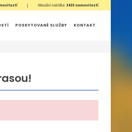
movitostí
|
Aktuální nabídka:
3435
nemovitostí
OSTÍ
POSKYTOVANÉ SLUŽBY
KONTAKT
rasou!