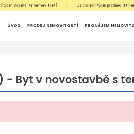
ní týden vloženo:
47
nemovitostí
|
Za poslední týden prodáno:
34
ne
ÚVOD
PRODEJ NEMOVITOSTÍ
PRONÁJEM NEMOVIT
 - Byt v novostavbě s te