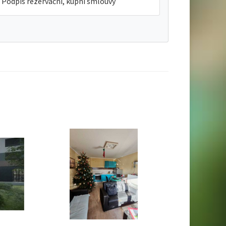
Podpis rezervační, kupní smlouvy
Top