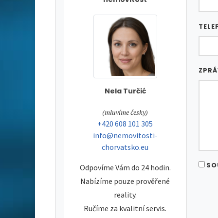
TELE
ZPR
Nela Turčić
tel:
(mluvíme česky)
tel:
+420 608 101 305
e-mail:
info@nemovitosti-
chorvatsko.eu
SO
Odpovíme Vám do 24 hodin.
Nabízíme pouze prověřené
reality.
Ručíme za kvalitní servis.