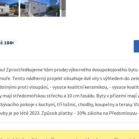
í:
184×
sou! Zprostředkujeme Vám prodej výborného dvoupokojového bytu s
moře. Tento nádherný projekt obsahuje dvě vily s výhledem do zelen
odolnými proti vloupání, - vysoce kvalitní keramikou, - vysoce kv
 mají středomořskou střechu a 10 cm fasádu. Byty v přízemí mají za
obývacího pokoje s kuchyní, tří ložnic, chodby, koupelny a terasy. 
by je po létě 2023. Způsob platby: - 10% záloha na Předsmlouvu -