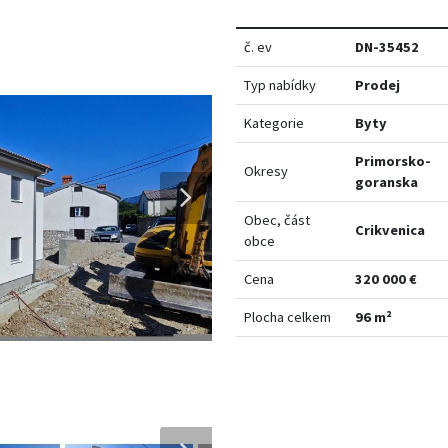
č. ev
DN-35452
Typ nabídky
Prodej
Kategorie
Byty
Primorsko-
Okresy
goranska
Obec, část
Crikvenica
obce
Cena
320 000 €
Plocha celkem
96 m²