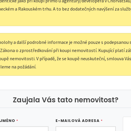
dentické jako při koupi přímo u agentury/developera v Chorvatsku, 
eckém a Rakouském trhu. A to bez dodatečných navýšení za služb
í polohy a další podrobné informace je možné pouze s podepsanou
e Zákona o zprostředkování při koupi nemovitostí. Kupující platí z
upě nemovitosti. V případě, že se koupě neuskuteční, smlouva Vás 
leme na požádání.
Zaujala Vás tato nemovitost?
 JMÉNO
E-MAILOVÁ ADRESA
*
*