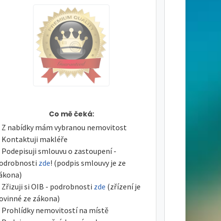
Co mě čeká:
Z nabídky mám vybranou nemovitost
Kontaktuji makléře
Podepisuji smlouvu o zastoupení -
odrobnosti
zde
! (podpis smlouvy je ze
ákona)
Zřizuji si OIB - podrobnosti
zde
(zřízení je
ovinné ze zákona)
Prohlídky nemovitostí na místě