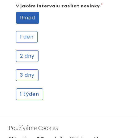
*
V jakém intervalu zasílat novinky
Ihned
1 den
2 dny
3 dny
1 týden
*
Váš e-mail
Používáme Cookies