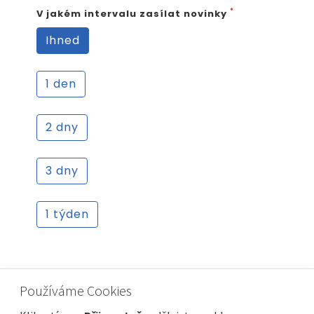
*
V jakém intervalu zasílat novinky
Ihned
1 den
2 dny
3 dny
1 týden
*
Váš e-mail
Používáme Cookies