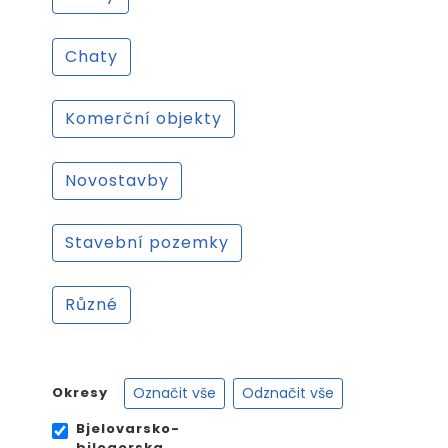
Chaty
Komerční objekty
Novostavby
Stavební pozemky
Různé
Označit vše
Odznačit vše
Okresy
Bjelovarsko-
bilogorska