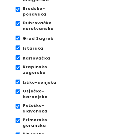
Brodsko-
posavska
Dubrovačko-
neretvanska
Grad Zagreb
Istarska
Karlovačka
Krapinsko-
zagorska
Ličko-senjska
Osječko-
baranjska
Požeško-
slavonska
Primorsko-
goranska