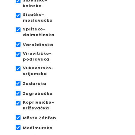
Šibensko-
kninska
Sisačko-
moslavačka
Splitsko-
dalmatinska
Varaždinska
Virovitičko-
podravska
Vukovarsko-
srijemska
Zadarska
Zagrebačka
Koprivničko-
križevačka
Město Záhřeb
Međimurska