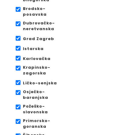
Brodsko-
posavska
Dubrovačko-
neretvanska
Grad Zagreb
Istarska
Karlovačka
Krapinsko-
zagorska
Ličko-senjska
Osječko-
baranjska
Požeško-
slavonska
Primorsko-
goranska