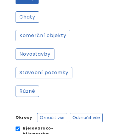
Chaty
Komerční objekty
Novostavby
Stavební pozemky
Různé
Označit vše
Odznačit vše
Okresy
Bjelovarsko-
bilogorska