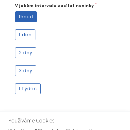
*
V jakém intervalu zasílat novinky
Ihned
1 den
2 dny
3 dny
1 týden
*
Váš e-mail
Používáme Cookies