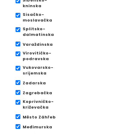
Šibensko-
kninska
Sisačko-
moslavačka
Splitsko-
dalmatinska
Varaždinska
Virovitičko-
podravska
Vukovarsko-
srijemska
Zadarska
Zagrebačka
Koprivničko-
križevačka
Město Záhřeb
Međimurska