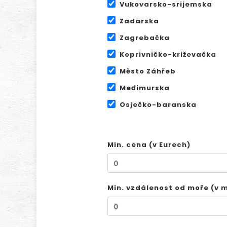
Vukovarsko-srijemska
Zadarska
Zagrebačka
Koprivničko-križevačka
Město Záhřeb
Međimurska
Osječko-baranska
Min. cena (v Eurech)
Min. vzdálenost od moře (v 