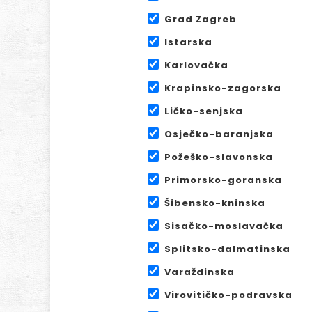
Grad Zagreb
Istarska
Karlovačka
Krapinsko-zagorska
Ličko-senjska
Osječko-baranjska
Požeško-slavonska
Primorsko-goranska
Šibensko-kninska
Sisačko-moslavačka
Splitsko-dalmatinska
Varaždinska
Virovitičko-podravska