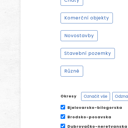
Chaty
Komerční objekty
Novostavby
Stavební pozemky
Různé
Označit vše
Odznač
Okresy
Bjelovarsko-bilogorska
Brodsko-posavska
Dubrovačko-neretvanska