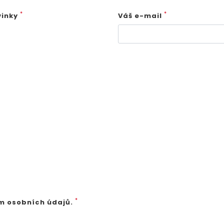
*
*
vinky
Váš e-mail
*
m osobních údajů.