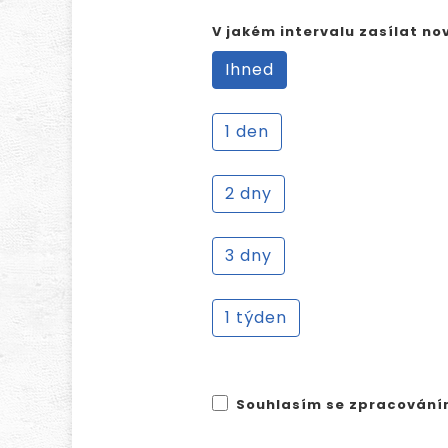
V jakém intervalu zasílat no
Ihned
1 den
2 dny
3 dny
1 týden
Souhlasím se zpracování