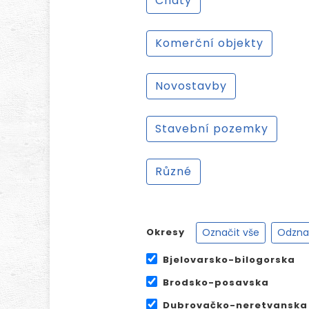
Chaty
Komerční objekty
Novostavby
Stavební pozemky
Různé
Označit vše
Odznač
Okresy
Bjelovarsko-bilogorska
Brodsko-posavska
Dubrovačko-neretvanska