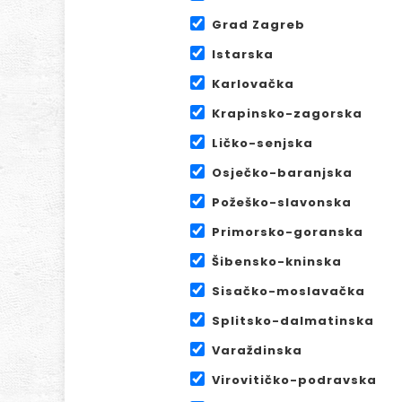
Grad Zagreb
Istarska
Karlovačka
Krapinsko-zagorska
Ličko-senjska
Osječko-baranjska
Požeško-slavonska
Primorsko-goranska
Šibensko-kninska
Sisačko-moslavačka
Splitsko-dalmatinska
Varaždinska
Virovitičko-podravska