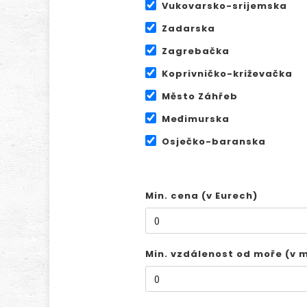
Vukovarsko-srijemska
Zadarska
Zagrebačka
Koprivničko-križevačka
Město Záhřeb
Međimurska
Osječko-baranska
Min. cena (v Eurech)
Min. vzdálenost od moře (v 