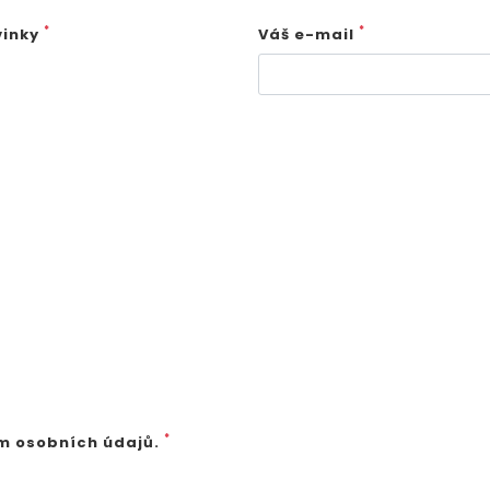
*
*
vinky
Váš e-mail
*
m osobních údajů.